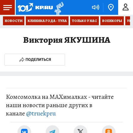
НОВОСТИ
КЛИНИКА ГОДА - ТУЛА
ТОЛЬКО У НАС
ВОЕНКОРЫ
УК
Виктория ЯКУШИНА
ПОДЕЛИТЬСЯ
Комсомолка на MAXималках - читайте
наши новости раньше других в
канале
@truekpru