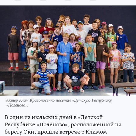
Актер Клим Кривоносенко посетил «Детскую Республику
«Поленово».
В один из июльских дней в «Детской
Республике «Поленово», расположенной на
берегу Оки, прошла встреча с Климом