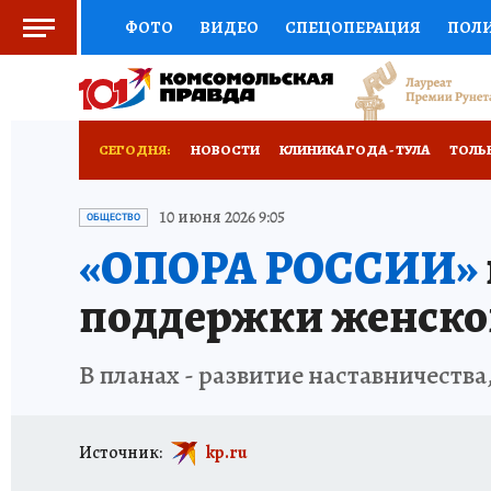
ФОТО
ВИДЕО
СПЕЦОПЕРАЦИЯ
ПОЛ
СОЦПОДДЕРЖКА
НАУКА
СПОРТ
КО
ВЫБОР ЭКСПЕРТОВ
ДОКТОР
ФИНАНС
СЕГОДНЯ:
НОВОСТИ
КЛИНИКА ГОДА - ТУЛА
ТОЛЬК
КНИЖНАЯ ПОЛКА
ПРОГНОЗЫ НА СПОРТ
ЗАПОВЕДНАЯ РОССИЯ
ПРОИСШЕСТВИЯ
10 июня 2026 9:05
ОБЩЕСТВО
«ОПОРА РОССИИ»
ПРЕСС-ЦЕНТР
НЕДВИЖИМОСТЬ
ТЕЛЕ
поддержки женско
РАДИО КП
РЕКЛАМА
ТЕСТЫ
НОВОЕ 
В планах - развитие наставничеств
Источник:
kp.ru