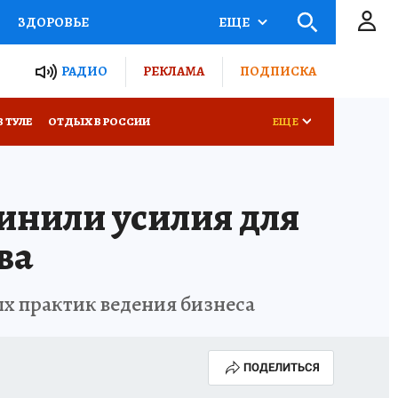
ЗДОРОВЬЕ
ЕЩЕ
ТЫ РОССИИ
РАДИО
РЕКЛАМА
ПОДПИСКА
КРЕТЫ
ПУТЕВОДИТЕЛЬ
В ТУЛЕ
ОТДЫХ В РОССИИ
ЕЩЕ
 ЖЕЛЕЗА
ТУРИЗМ
инили усилия для
Д ПОТРЕБИТЕЛЯ
ВСЕ О КП
ва
ых практик ведения бизнеса
ПОДЕЛИТЬСЯ