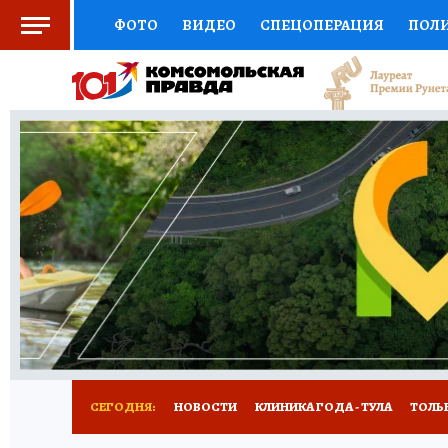
ФОТО
ВИДЕО
СПЕЦОПЕРАЦИЯ
ПОЛ
СОЦПОДДЕРЖКА
НАУКА
СПОРТ
КО
ВЫБОР ЭКСПЕРТОВ
ДОКТОР
ФИНАНС
КНИЖНАЯ ПОЛКА
ПРОГНОЗЫ НА СПОРТ
ПРЕСС-ЦЕНТР
НЕДВИЖИМОСТЬ
ТЕЛЕ
РАДИО КП
РЕКЛАМА
ТЕСТЫ
НОВОЕ 
СЕГОДНЯ:
НОВОСТИ
КЛИНИКА ГОДА - ТУЛА
ТОЛЬК