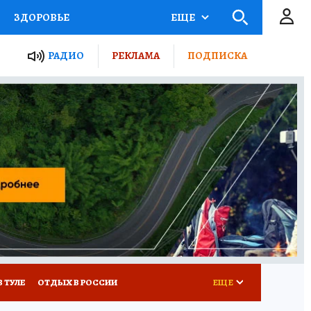
ЗДОРОВЬЕ
ЕЩЕ
ТЫ РОССИИ
РАДИО
РЕКЛАМА
ПОДПИСКА
КРЕТЫ
ПУТЕВОДИТЕЛЬ
 ЖЕЛЕЗА
ТУРИЗМ
Д ПОТРЕБИТЕЛЯ
ВСЕ О КП
В ТУЛЕ
ОТДЫХ В РОССИИ
ЕЩЕ