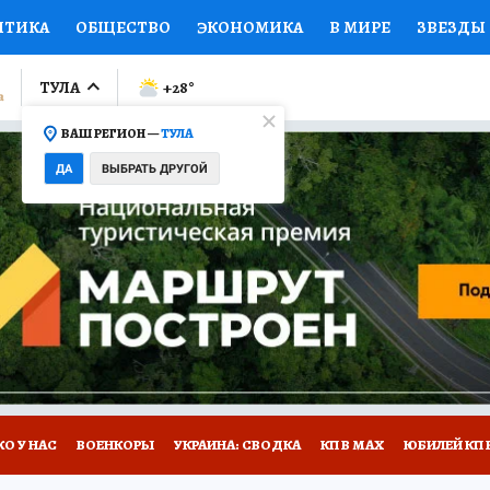
ИТИКА
ОБЩЕСТВО
ЭКОНОМИКА
В МИРЕ
ЗВЕЗДЫ
ЛУМНИСТЫ
ПРОИСШЕСТВИЯ
НАЦИОНАЛЬНЫЕ ПРОЕК
ТУЛА
+28
°
ВАШ РЕГИОН —
ТУЛА
Ы
ОТКРЫВАЕМ МИР
Я ЗНАЮ
СЕМЬЯ
ЖЕНСКИЕ СЕ
ДА
ВЫБРАТЬ ДРУГОЙ
ПРОМОКОДЫ
СЕРИАЛЫ
СПЕЦПРОЕКТЫ
ДЕФИЦИТ
ВИЗОР
КОЛЛЕКЦИИ
КОНКУРСЫ
РАБОТА У НАС
ГИ
НА САЙТЕ
О У НАС
ВОЕНКОРЫ
УКРАИНА: СВОДКА
КП В МАХ
ЮБИЛЕЙ КП 