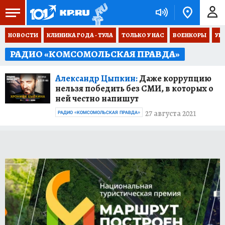
НОВОСТИ
КЛИНИКА ГОДА - ТУЛА
ТОЛЬКО У НАС
ВОЕНКОРЫ
УК
РАДИО «КОМСОМОЛЬСКАЯ ПРАВДА»
Александр Цыпкин:
Даже коррупцию
нельзя победить без СМИ, в которых о
ней честно напишут
27 августа 2021
РАДИО «КОМСОМОЛЬСКАЯ ПРАВДА»