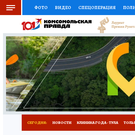
ФОТО
ВИДЕО
СПЕЦОПЕРАЦИЯ
ПОЛ
СОЦПОДДЕРЖКА
НАУКА
СПОРТ
КО
ВЫБОР ЭКСПЕРТОВ
ДОКТОР
ФИНАНС
КНИЖНАЯ ПОЛКА
ПРОГНОЗЫ НА СПОРТ
ПРЕСС-ЦЕНТР
НЕДВИЖИМОСТЬ
ТЕЛЕ
РАДИО КП
РЕКЛАМА
ТЕСТЫ
НОВОЕ 
СЕГОДНЯ:
НОВОСТИ
КЛИНИКА ГОДА - ТУЛА
ТОЛЬК