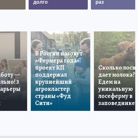
долго
раз
В России назовут
«Фермера года»:
проект КП
Сколько лоси
аботу —
поддержал
дает молока?
льно! 3
крупнейший
Едем на
карьеры
агрокластер
уникальную
страны «Фуд
лосеферму в
и
Сити»
заповеднике!