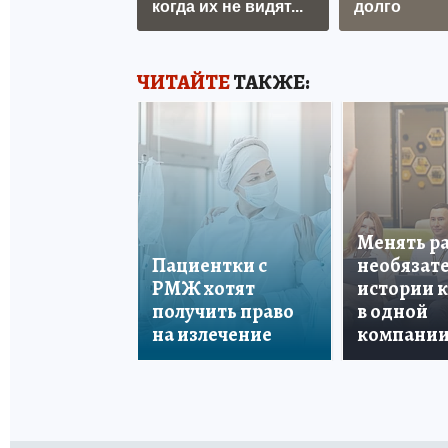
когда их не видят...
долго
ЧИТАЙТЕ
ТАКЖЕ:
Менять р
Пациентки с
необязате
РМЖ хотят
истории 
получить право
в одной
на излечение
компани