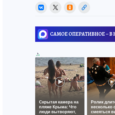
САМОЕ ОПЕРАТИВНОЕ – В
Скрытая камера на
Ролик длит
пляже Крыма: Что
несколько с
люди вытворяют,
смеяться в