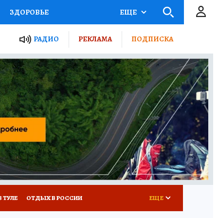
ЗДОРОВЬЕ
ЕЩЕ
ТЫ РОССИИ
РАДИО
РЕКЛАМА
ПОДПИСКА
КРЕТЫ
ПУТЕВОДИТЕЛЬ
 ЖЕЛЕЗА
ТУРИЗМ
Д ПОТРЕБИТЕЛЯ
ВСЕ О КП
В ТУЛЕ
ОТДЫХ В РОССИИ
ЕЩЕ