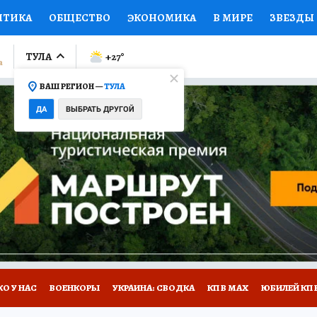
ИТИКА
ОБЩЕСТВО
ЭКОНОМИКА
В МИРЕ
ЗВЕЗДЫ
ЛУМНИСТЫ
ПРОИСШЕСТВИЯ
НАЦИОНАЛЬНЫЕ ПРОЕК
ТУЛА
+27
°
ВАШ РЕГИОН —
ТУЛА
Ы
ОТКРЫВАЕМ МИР
Я ЗНАЮ
СЕМЬЯ
ЖЕНСКИЕ СЕ
ДА
ВЫБРАТЬ ДРУГОЙ
ПРОМОКОДЫ
СЕРИАЛЫ
СПЕЦПРОЕКТЫ
ДЕФИЦИТ
ВИЗОР
КОЛЛЕКЦИИ
КОНКУРСЫ
РАБОТА У НАС
ГИ
НА САЙТЕ
О У НАС
ВОЕНКОРЫ
УКРАИНА: СВОДКА
КП В МАХ
ЮБИЛЕЙ КП 