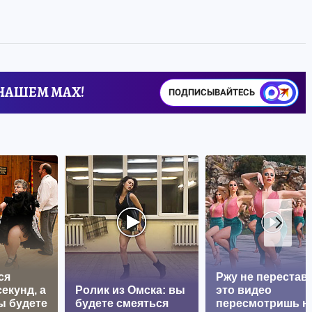
 НАШЕМ MAX!
ПОДПИСЫВАЙТЕСЬ
ся
Ржу не перестава
екунд, а
Ролик из Омска: вы
это видео
ы будете
будете смеяться
пересмотришь н