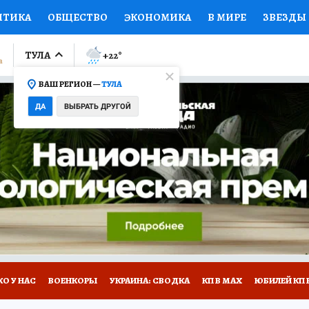
ИТИКА
ОБЩЕСТВО
ЭКОНОМИКА
В МИРЕ
ЗВЕЗДЫ
ЛУМНИСТЫ
ПРОИСШЕСТВИЯ
НАЦИОНАЛЬНЫЕ ПРОЕК
ТУЛА
+22
°
ВАШ РЕГИОН —
ТУЛА
Ы
ОТКРЫВАЕМ МИР
Я ЗНАЮ
СЕМЬЯ
ЖЕНСКИЕ СЕ
ДА
ВЫБРАТЬ ДРУГОЙ
ПРОМОКОДЫ
СЕРИАЛЫ
СПЕЦПРОЕКТЫ
ДЕФИЦИТ
ВИЗОР
КОЛЛЕКЦИИ
КОНКУРСЫ
РАБОТА У НАС
ГИ
НА САЙТЕ
О У НАС
ВОЕНКОРЫ
УКРАИНА: СВОДКА
КП В МАХ
ЮБИЛЕЙ КП 