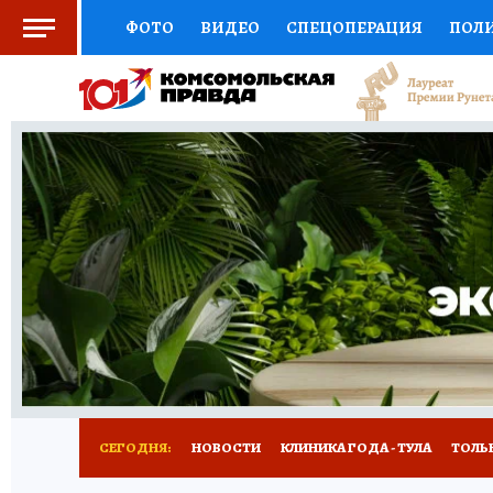
ФОТО
ВИДЕО
СПЕЦОПЕРАЦИЯ
ПОЛ
СОЦПОДДЕРЖКА
НАУКА
СПОРТ
КО
ВЫБОР ЭКСПЕРТОВ
ДОКТОР
ФИНАНС
КНИЖНАЯ ПОЛКА
ПРОГНОЗЫ НА СПОРТ
ПРЕСС-ЦЕНТР
НЕДВИЖИМОСТЬ
ТЕЛЕ
РАДИО КП
РЕКЛАМА
ТЕСТЫ
НОВОЕ 
СЕГОДНЯ:
НОВОСТИ
КЛИНИКА ГОДА - ТУЛА
ТОЛЬК