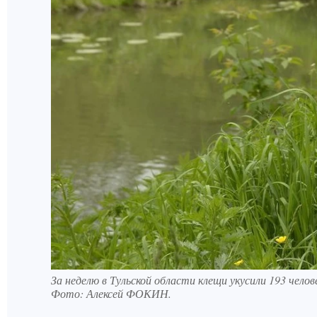
За неделю в Тульской области клещи укусили 193 челов
Фото:
Алексей ФОКИН.