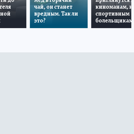
теля
чай, он станет
киноманам, и
дной
вредным. Так ли
спортивным
и
это?
болельщикам