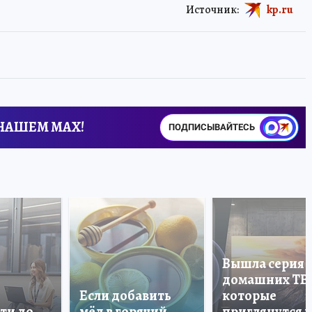
Источник:
kp.ru
 НАШЕМ MAX!
ПОДПИСЫВАЙТЕСЬ
Вышла серия
домашних ТВ
Если добавить
которые
ти до
мёд в горячий
приглянутся 