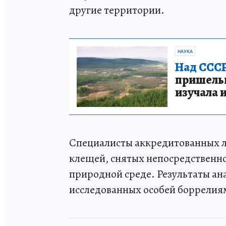
другие территории.
НАУКА
Над СССР
пришельце
изучала 
Специалисты аккредитованных л
клещей, снятых непосредственно 
природной среде. Результаты ан
исследованных особей боррелиям