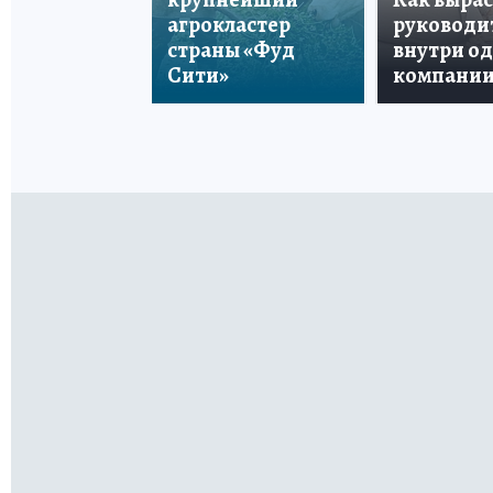
агрокластер
руководи
страны «Фуд
внутри о
Сити»
компани