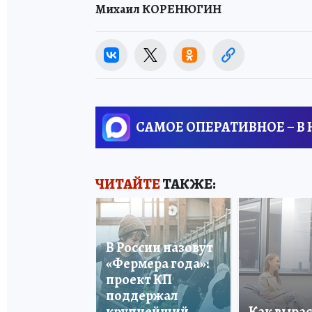
Михаил КОРЕНЮГИН
САМОЕ ОПЕРАТИВНОЕ – В
ЧИТАЙТЕ
ТАКЖЕ:
В России назовут
«Фермера года»:
проект КП
поддержал
крупнейший
Как вырас