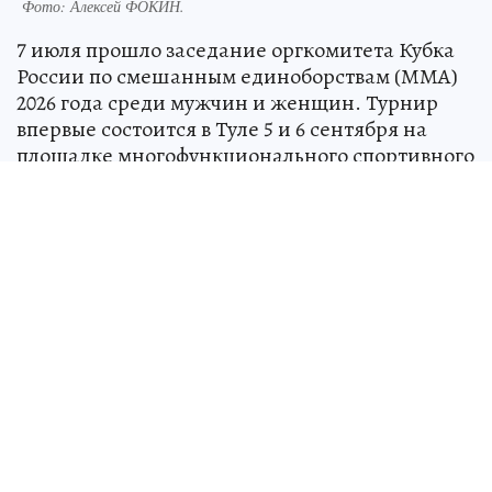
Фото:
Алексей ФОКИН.
7 июля прошло заседание оргкомитета Кубка
России по смешанным единоборствам (ММА)
2026 года среди мужчин и женщин. Турнир
впервые состоится в Туле 5 и 6 сентября на
площадке многофункционального спортивного
центра «Тула-Арена». В соревнованиях примут
участие более 250 спортсменов из 35 регионов
Российской Федерации.
На Кубок России по ММА 2026 в Тулу
приглашены звезды мирового уровня. В
качестве почетных гостей приедут
четырехкратный чемпион мира по ММА,
заслуженный мастер спорта по самбо, мастер
спорта международного класса по дзюдо и
заслуженный тренер России Федор
Емельяненко.