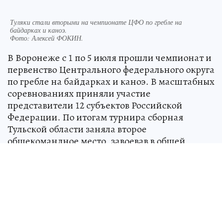
Туляки стали вторыми на чемпионате ЦФО по гребле на
байдарках и каноэ.
Фото:
Алексей ФОКИН.
В Воронеже с 1 по 5 июля прошли чемпионат и
первенство Центрального федерального округа
по гребле на байдарках и каноэ. В масштабных
соревнованиях приняли участие
представители 12 субъектов Российской
Федерации. По итогам турнира сборная
Тульской области заняла второе
общекомандное место, завоевав в общей
сложности 13 медалей: пять золотых, пять
серебряных и три бронзовых награды.
На дистанции 1000 метров золотые медали
выиграли Анастасия Савчук в байдарке-
одиночке среди женщин, а также мужской