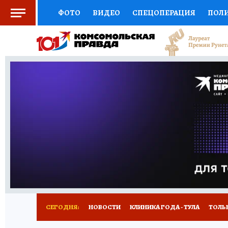
ФОТО
ВИДЕО
СПЕЦОПЕРАЦИЯ
ПОЛ
СОЦПОДДЕРЖКА
НАУКА
СПОРТ
КО
ВЫБОР ЭКСПЕРТОВ
ДОКТОР
ФИНАНС
КНИЖНАЯ ПОЛКА
ПРОГНОЗЫ НА СПОРТ
ПРЕСС-ЦЕНТР
НЕДВИЖИМОСТЬ
ТЕЛЕ
РАДИО КП
РЕКЛАМА
ТЕСТЫ
НОВОЕ 
СЕГОДНЯ:
НОВОСТИ
КЛИНИКА ГОДА - ТУЛА
ТОЛЬК