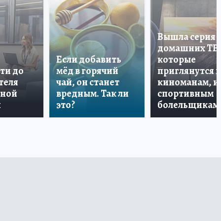
Вышла серия
домашних ТВ
Если добавить
которые
ти до
мёд в горячий
приглянутся 
теля
чай, он станет
киноманам, и
дной
вредным. Так ли
спортивным
и
это?
болельщикам