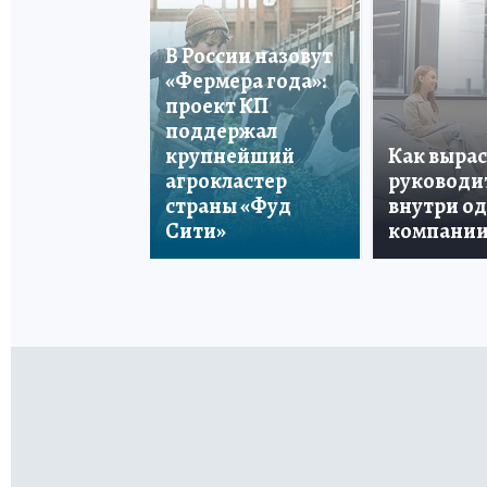
В России назовут
«Фермера года»:
проект КП
поддержал
крупнейший
Как вырас
агрокластер
руководи
страны «Фуд
внутри о
Сити»
компани