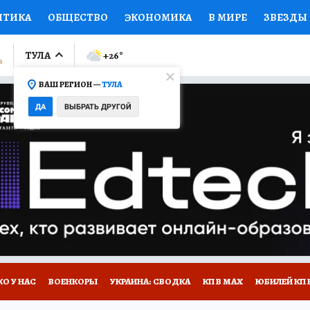
ИТИКА
ОБЩЕСТВО
ЭКОНОМИКА
В МИРЕ
ЗВЕЗДЫ
ЛУМНИСТЫ
ПРОИСШЕСТВИЯ
НАЦИОНАЛЬНЫЕ ПРОЕК
ТУЛА
+26
°
ВАШ РЕГИОН —
ТУЛА
Ы
ОТКРЫВАЕМ МИР
Я ЗНАЮ
СЕМЬЯ
ЖЕНСКИЕ СЕ
ДА
ВЫБРАТЬ ДРУГОЙ
ПРОМОКОДЫ
СЕРИАЛЫ
СПЕЦПРОЕКТЫ
ДЕФИЦИТ
ВИЗОР
КОЛЛЕКЦИИ
КОНКУРСЫ
РАБОТА У НАС
ГИ
НА САЙТЕ
О У НАС
ВОЕНКОРЫ
УКРАИНА: СВОДКА
КП В МАХ
ЮБИЛЕЙ КП 