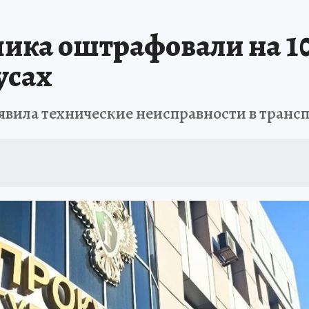
АФИША
ИСПЫТАНО НА СЕБЕ
ика оштрафовали на 10
усах
явила технические неисправности в транс