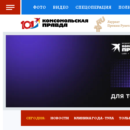
ФОТО
ВИДЕО
СПЕЦОПЕРАЦИЯ
ПОЛ
СОЦПОДДЕРЖКА
НАУКА
СПОРТ
КО
ВЫБОР ЭКСПЕРТОВ
ДОКТОР
ФИНАНС
КНИЖНАЯ ПОЛКА
ПРОГНОЗЫ НА СПОРТ
ПРЕСС-ЦЕНТР
НЕДВИЖИМОСТЬ
ТЕЛЕ
РАДИО КП
РЕКЛАМА
ТЕСТЫ
НОВОЕ 
СЕГОДНЯ:
НОВОСТИ
КЛИНИКА ГОДА - ТУЛА
ТОЛЬК