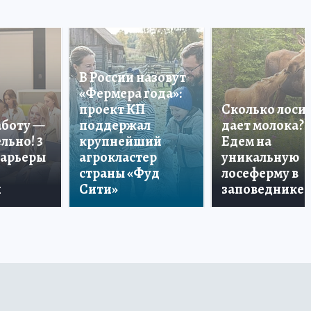
В России назовут
«Фермера года»:
проект КП
Сколько лоси
аботу —
поддержал
дает молока?
льно! 3
крупнейший
Едем на
карьеры
агрокластер
уникальную
страны «Фуд
лосеферму в
и
Сити»
заповеднике!