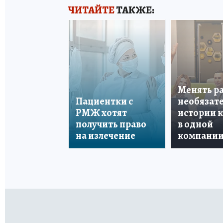
ЧИТАЙТЕ
ТАКЖЕ:
Менять р
Пациентки с
необязате
РМЖ хотят
истории 
получить право
в одной
на излечение
компани