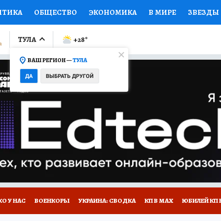
ИТИКА
ОБЩЕСТВО
ЭКОНОМИКА
В МИРЕ
ЗВЕЗДЫ
ЛУМНИСТЫ
ПРОИСШЕСТВИЯ
НАЦИОНАЛЬНЫЕ ПРОЕК
ТУЛА
+28
°
ВАШ РЕГИОН —
ТУЛА
Ы
ОТКРЫВАЕМ МИР
Я ЗНАЮ
СЕМЬЯ
ЖЕНСКИЕ СЕ
ДА
ВЫБРАТЬ ДРУГОЙ
ПРОМОКОДЫ
СЕРИАЛЫ
СПЕЦПРОЕКТЫ
ДЕФИЦИТ
ВИЗОР
КОЛЛЕКЦИИ
КОНКУРСЫ
РАБОТА У НАС
ГИ
НА САЙТЕ
О У НАС
ВОЕНКОРЫ
УКРАИНА: СВОДКА
КП В МАХ
ЮБИЛЕЙ КП 