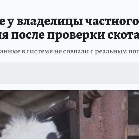
АФИША
ИСПЫТАНО НА СЕБЕ
е у владелицы частного
 после проверки скот
 данные в системе не совпали с реальным по