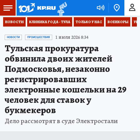
НОВОСТИ
КЛИНИКА ГОДА - ТУЛА
ТОЛЬКО У НАС
ВОЕНКОРЫ
УК
1 июля 2026 8:34
НОВОСТИ
ПРОИСШЕСТВИЯ
Тульская прокуратура
обвинила двоих жителей
Подмосковья, незаконно
регистрировавших
электронные кошельки на 29
человек для ставок у
букмекеров
Дело рассмотрят в суде Электростали