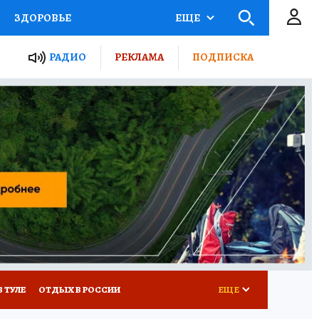
ЗДОРОВЬЕ
ЕЩЕ
ТЫ РОССИИ
РАДИО
РЕКЛАМА
ПОДПИСКА
КРЕТЫ
ПУТЕВОДИТЕЛЬ
 ЖЕЛЕЗА
ТУРИЗМ
Д ПОТРЕБИТЕЛЯ
ВСЕ О КП
В ТУЛЕ
ОТДЫХ В РОССИИ
ЕЩЕ