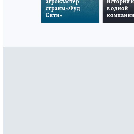
агрокластер
истории 
страны «Фуд
в одной
Сити»
компани