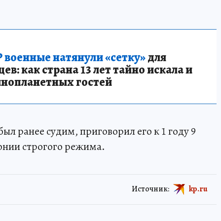
 военные натянули «сетку»
для
в: как страна 13 лет тайно искала и
инопланетных гостей
ыл ранее судим, приговорил его к 1 году 9
онии строгого режима.
Источник:
kp.ru