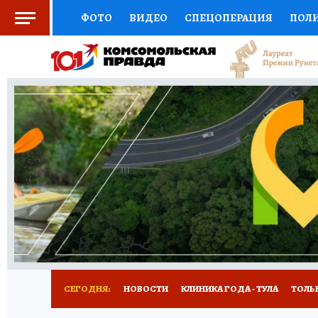
ФОТО
ВИДЕО
СПЕЦОПЕРАЦИЯ
ПОЛ
СОЦПОДДЕРЖКА
НАУКА
СПОРТ
КО
ВЫБОР ЭКСПЕРТОВ
ДОКТОР
ФИНАНС
КНИЖНАЯ ПОЛКА
ПРОГНОЗЫ НА СПОРТ
ПРЕСС-ЦЕНТР
НЕДВИЖИМОСТЬ
ТЕЛЕ
РАДИО КП
РЕКЛАМА
ТЕСТЫ
НОВОЕ 
СЕГОДНЯ:
НОВОСТИ
КЛИНИКА ГОДА - ТУЛА
ТОЛЬК