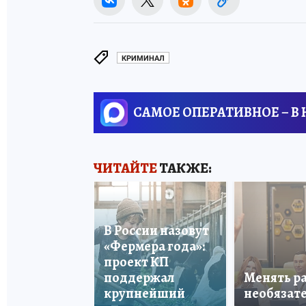
КРИМИНАЛ
САМОЕ ОПЕРАТИВНОЕ – В
ЧИТАЙТЕ
ТАКЖЕ:
В России назовут
«Фермера года»:
проект КП
поддержал
Менять р
крупнейший
необязате