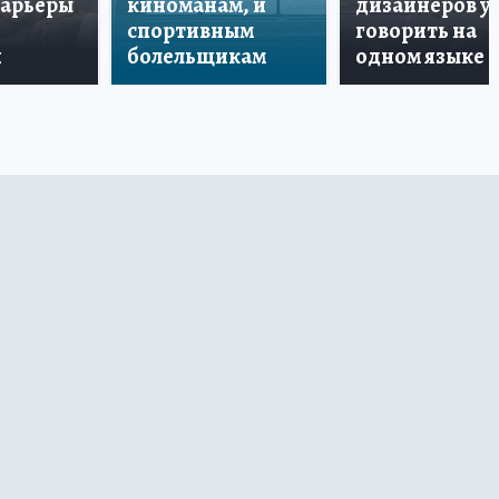
карьеры
киноманам, и
дизайнеров у
спортивным
говорить на
и
болельщикам
одном языке