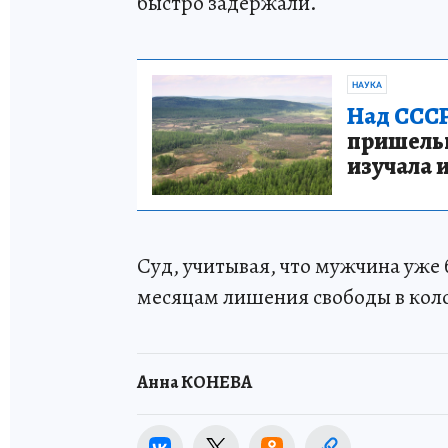
быстро задержали.
НАУКА
Над СССР
пришельце
изучала 
Суд, учитывая, что мужчина уже б
месяцам лишения свободы в кол
Анна КОНЕВА