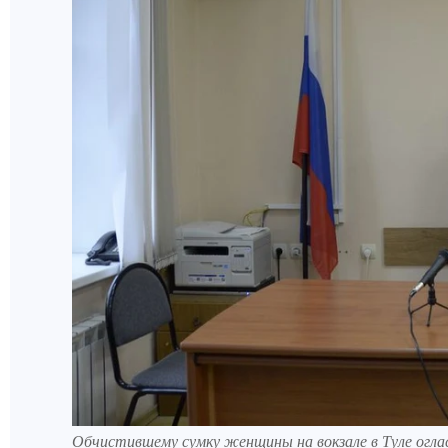
Обчистившему сумку женщины на вокзале в Туле огла