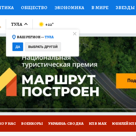
ИТИКА
ОБЩЕСТВО
ЭКОНОМИКА
В МИРЕ
ЗВЕЗДЫ
ЛУМНИСТЫ
ПРОИСШЕСТВИЯ
НАЦИОНАЛЬНЫЕ ПРОЕК
ТУЛА
+22
°
ВАШ РЕГИОН —
ТУЛА
Ы
ОТКРЫВАЕМ МИР
Я ЗНАЮ
СЕМЬЯ
ЖЕНСКИЕ СЕ
ДА
ВЫБРАТЬ ДРУГОЙ
ПРОМОКОДЫ
СЕРИАЛЫ
СПЕЦПРОЕКТЫ
ДЕФИЦИТ
ВИЗОР
КОЛЛЕКЦИИ
КОНКУРСЫ
РАБОТА У НАС
ГИ
НА САЙТЕ
О У НАС
ВОЕНКОРЫ
УКРАИНА: СВОДКА
КП В МАХ
ЮБИЛЕЙ КП 