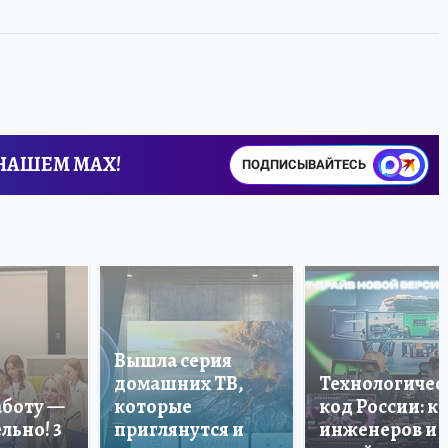
 НАШЕМ MAX!
ПОДПИСЫВАЙТЕСЬ
Вышла серия
домашних ТВ,
Технологичес
аботу —
которые
код России: к
льно! 3
приглянутся и
инженеров и