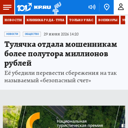
НОВОСТИ
КЛИНИКА ГОДА - ТУЛА
ТОЛЬКО У НАС
ВОЕНКОРЫ
УК
29 июня 2026 14:20
НОВОСТИ
ОБЩЕСТВО
Тулячка отдала мошенникам
более полутора миллионов
рублей
Её убедили перевести сбережения на так
называемый «безопасный счет»