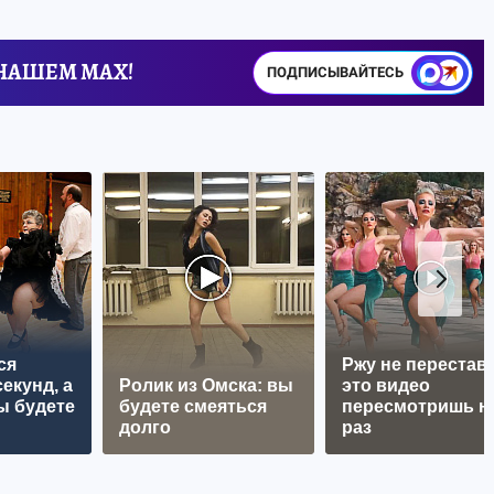
 НАШЕМ MAX!
ПОДПИСЫВАЙТЕСЬ
ся
Ржу не перестава
екунд, а
Ролик из Омска: вы
это видео
ы будете
будете смеяться
пересмотришь н
долго
раз