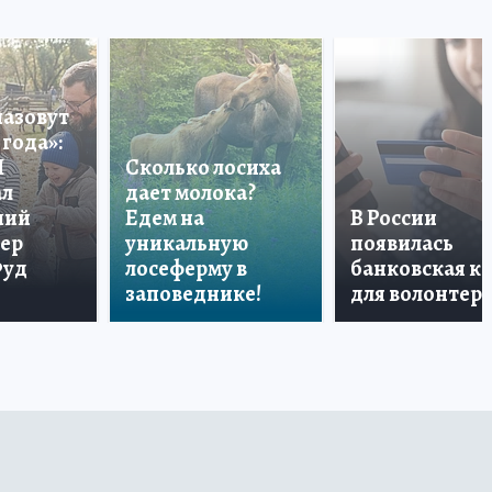
назовут
года»:
П
Сколько лосиха
ал
дает молока?
ший
Едем на
В России
тер
уникальную
появилась
Фуд
лосеферму в
банковская к
заповеднике!
для волонтер