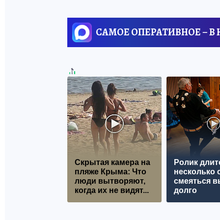
САМОЕ ОПЕРАТИВНОЕ – В
Скрытая камера на
Ролик длит
пляже Крыма: Что
несколько с
люди вытворяют,
смеяться в
когда их не видят...
долго