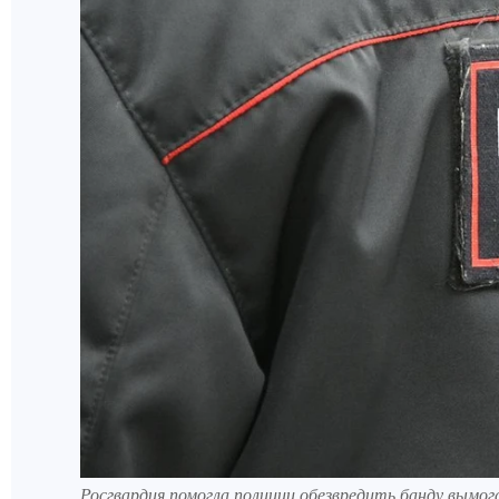
Росгвардия помогла полиции обезвредить банду вымог