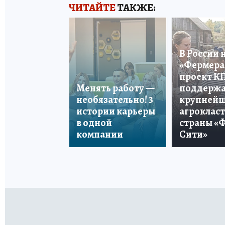
ЧИТАЙТЕ
ТАКЖЕ:
В России 
«Фермера 
проект К
Менять работу —
поддерж
необязательно! 3
крупней
истории карьеры
агроклас
в одной
страны «
компании
Сити»