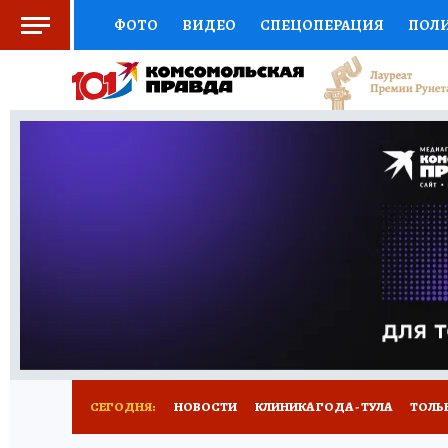
ФОТО
ВИДЕО
СПЕЦОПЕРАЦИЯ
ПОЛ
СОЦПОДДЕРЖКА
НАУКА
СПОРТ
КО
ВЫБОР ЭКСПЕРТОВ
ДОКТОР
ФИНАНС
КНИЖНАЯ ПОЛКА
ПРОГНОЗЫ НА СПОРТ
ПРЕСС-ЦЕНТР
НЕДВИЖИМОСТЬ
ТЕЛЕ
РАДИО КП
РЕКЛАМА
ТЕСТЫ
НОВОЕ 
СЕГОДНЯ:
НОВОСТИ
КЛИНИКА ГОДА - ТУЛА
ТОЛЬК