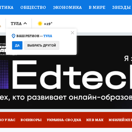
ИТИКА
ОБЩЕСТВО
ЭКОНОМИКА
В МИРЕ
ЗВЕЗДЫ
ЛУМНИСТЫ
ПРОИСШЕСТВИЯ
НАЦИОНАЛЬНЫЕ ПРОЕК
ТУЛА
+29
°
ВАШ РЕГИОН —
ТУЛА
Ы
ОТКРЫВАЕМ МИР
Я ЗНАЮ
СЕМЬЯ
ЖЕНСКИЕ СЕ
ДА
ВЫБРАТЬ ДРУГОЙ
ПРОМОКОДЫ
СЕРИАЛЫ
СПЕЦПРОЕКТЫ
ДЕФИЦИТ
ВИЗОР
КОЛЛЕКЦИИ
КОНКУРСЫ
РАБОТА У НАС
ГИ
НА САЙТЕ
О У НАС
ВОЕНКОРЫ
УКРАИНА: СВОДКА
КП В МАХ
ЮБИЛЕЙ КП 