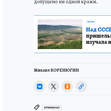
допущено ни одной кражи.
НАУКА
Над СССР
пришельце
изучала 
Михаил КОРЕНЮГИН
КРИМИНАЛ