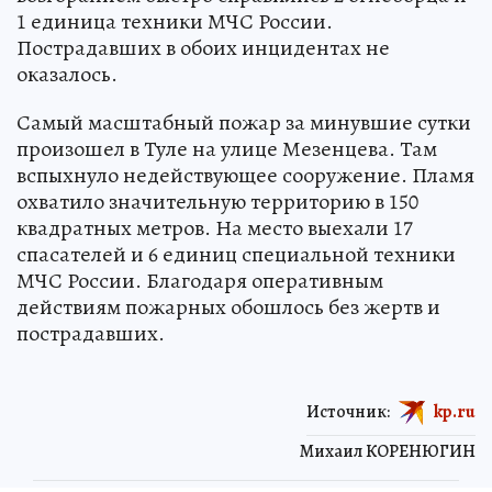
НАУКА
В Богородицком районе на улице
Станционная в поселке Товарковский
загорелся легковой автомобиль. С этим
возгоранием быстро справились 2 огнеборца и
1 единица техники МЧС России.
Пострадавших в обоих инцидентах не
оказалось.
Самый масштабный пожар за минувшие сутки
произошел в Туле на улице Мезенцева. Там
вспыхнуло недействующее сооружение. Пламя
охватило значительную территорию в 150
квадратных метров. На место выехали 17
спасателей и 6 единиц специальной техники
МЧС России. Благодаря оперативным
действиям пожарных обошлось без жертв и