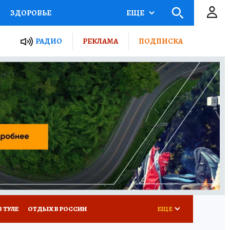
ЗДОРОВЬЕ
ЕЩЕ
ТЫ РОССИИ
РАДИО
РЕКЛАМА
ПОДПИСКА
КРЕТЫ
ПУТЕВОДИТЕЛЬ
 ЖЕЛЕЗА
ТУРИЗМ
Д ПОТРЕБИТЕЛЯ
ВСЕ О КП
В ТУЛЕ
ОТДЫХ В РОССИИ
ЕЩЕ