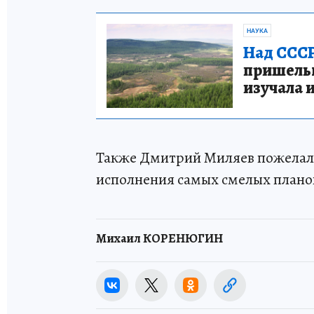
НАУКА
Над СССР
пришельце
изучала 
Также Дмитрий Миляев пожелал к
исполнения самых смелых плано
Михаил КОРЕНЮГИН