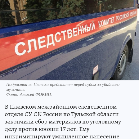
Подросток из Плавска предстанет перед судом за убийство
мужчины.
Фото:
Алексей ФОКИН.
В Плавском межрайонном следственном
отделе СУ СК России по Тульской области
закончили сбор материалов по уголовному
делу против юноши 17 лет. Ему
инкриминируют умышленное нанесение