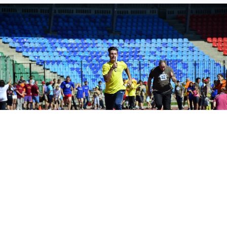
В Туле прошли соревнования по легкой атлетике.
Фото:
Алексей ФОКИН.
25 июня на Центральном стадионе «Арсенал» в
Туле прошли соревнования по легкой
атлетике, посвященные памяти мастера
спорта СССР и тренера-преподавателя