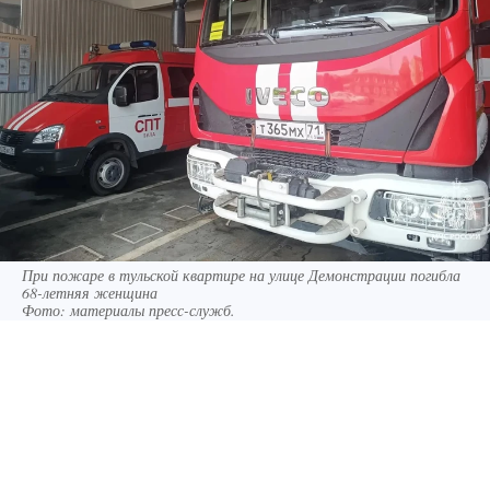
При пожаре в тульской квартире на улице Демонстрации погибла
68-летняя женщина
Фото:
материалы пресс-служб.
24 июня в Тульской области ликвидировали
три техногенных пожара, спасатели выезжали
на три ДТП. На улице Демонстрации в Туле
загорелась квартира на первом этаже
многоквартирного дома, эвакуированы 2 детей
и 16 взрослых, погибла 68-летняя женщина.