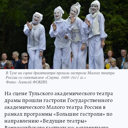
В Туле на сцене драмтеатра прошли гастроли Малого театра
России со спектаклем «Смута. 1609–1611 гг.»
Фото:
Алексей ФОКИН.
На сцене Тульского академического театра
драмы прошли гастроли Государственного
академического Малого театра России в
рамках программы «Большие гастроли» по
направлению «Ведущие театры»
Всероссийского гастрольно-концертного