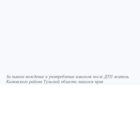
За пьяное вождение и употребление алкоголя после ДТП житель
Кимовского района Тульской области лишился прав
Фото:
Алексей ФОКИН.
Мировой судья признал кимовчанина
виновным по ч. 3 ст. 12.27 КоАП РФ и ч. 1 ст. 12.8
КоАП РФ за два нарушения: употребление
алкоголя после ДТП и управление
автомобилем в состоянии опьянения.