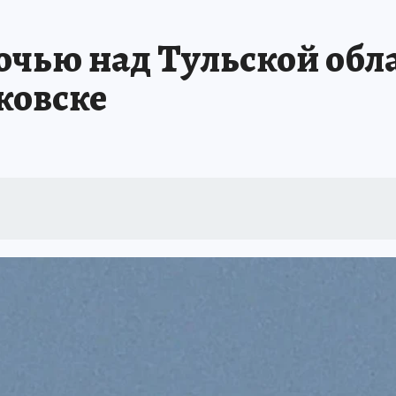
АФИША
ИСПЫТАНО НА СЕБЕ
очью над Тульской обл
ковске