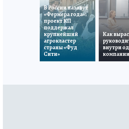
В России назовут
«Фермера года»:
проект КП
поддержал
крупнейший
Как вырас
агрокластер
руководи
страны «Фуд
внутри о
Сити»
компани