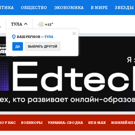
ИТИКА
ОБЩЕСТВО
ЭКОНОМИКА
В МИРЕ
ЗВЕЗДЫ
ЛУМНИСТЫ
ПРОИСШЕСТВИЯ
НАЦИОНАЛЬНЫЕ ПРОЕК
ТУЛА
+23
°
ВАШ РЕГИОН —
ТУЛА
Ы
ОТКРЫВАЕМ МИР
Я ЗНАЮ
СЕМЬЯ
ЖЕНСКИЕ СЕ
ДА
ВЫБРАТЬ ДРУГОЙ
ПРОМОКОДЫ
СЕРИАЛЫ
СПЕЦПРОЕКТЫ
ДЕФИЦИТ
ВИЗОР
КОЛЛЕКЦИИ
КОНКУРСЫ
РАБОТА У НАС
ГИ
НА САЙТЕ
О У НАС
ВОЕНКОРЫ
УКРАИНА: СВОДКА
КП В МАХ
ЮБИЛЕЙ КП 