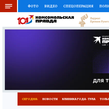
ФОТО
ВИДЕО
СПЕЦОПЕРАЦИЯ
ПОЛ
СОЦПОДДЕРЖКА
НАУКА
СПОРТ
КО
ВЫБОР ЭКСПЕРТОВ
ДОКТОР
ФИНАНС
КНИЖНАЯ ПОЛКА
ПРОГНОЗЫ НА СПОРТ
ПРЕСС-ЦЕНТР
НЕДВИЖИМОСТЬ
ТЕЛЕ
РАДИО КП
РЕКЛАМА
ТЕСТЫ
НОВОЕ 
СЕГОДНЯ:
НОВОСТИ
КЛИНИКА ГОДА - ТУЛА
ТОЛЬК