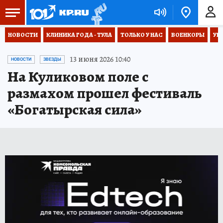
НОВОСТИ
КЛИНИКА ГОДА - ТУЛА
ТОЛЬКО У НАС
ВОЕНКОРЫ
УК
13 июня 2026 10:40
НОВОСТИ
ЗВЕЗДЫ
На Куликовом поле с
размахом прошел фестиваль
«Богатырская сила»