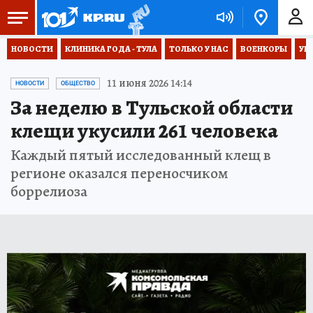
НОВОСТИ
КЛИНИКА ГОДА - ТУЛА
ТОЛЬКО У НАС
ВОЕНКОРЫ
УК
11 июня 2026 14:14
НОВОСТИ
ОБЩЕСТВО
За неделю в Тульской области
клещи укусили 261 человека
Каждый пятый исследованный клещ в
регионе оказался переносчиком
боррелиоза