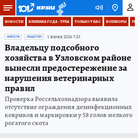
НОВОСТИ
КЛИНИКА ГОДА - ТУЛА
ТОЛЬКО У НАС
ВОЕНКОРЫ
УК
1 июня 2026 7:25
НОВОСТИ
ОБЩЕСТВО
Владельцу подсобного
хозяйства в Узловском районе
вынесли предостережение за
нарушения ветеринарных
правил
Проверка Россельхознадзора выявила
отсутствие ограждения дезинфекционных
ковриков и маркировки у 58 голов мелкого
рогатого скота