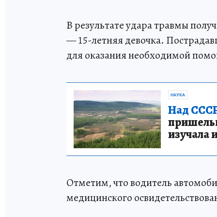
В результате удара травмы полу
— 15-летняя девочка. Пострада
для оказания необходимой пом
НАУКА
Над СССР
пришельце
изучала 
Отметим, что водитель автомоб
медицинского освидетельствован