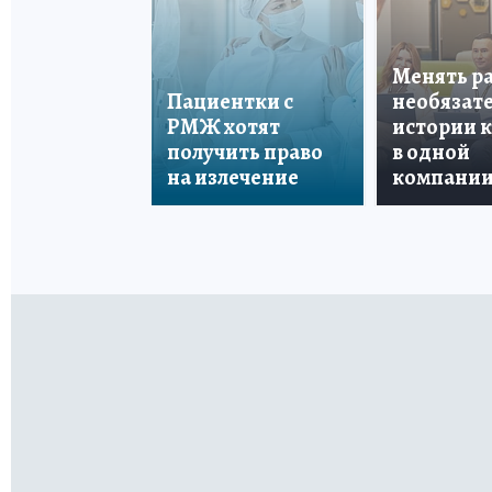
Менять р
Пациентки с
необязате
РМЖ хотят
истории 
получить право
в одной
на излечение
компани