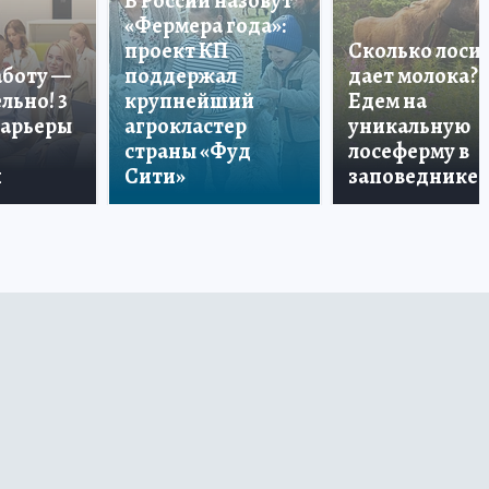
В России назовут
«Фермера года»:
проект КП
Сколько лоси
аботу —
поддержал
дает молока?
льно! 3
крупнейший
Едем на
карьеры
агрокластер
уникальную
страны «Фуд
лосеферму в
и
Сити»
заповеднике!