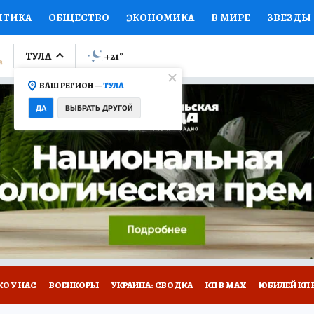
ИТИКА
ОБЩЕСТВО
ЭКОНОМИКА
В МИРЕ
ЗВЕЗДЫ
ЛУМНИСТЫ
ПРОИСШЕСТВИЯ
НАЦИОНАЛЬНЫЕ ПРОЕК
ТУЛА
+21
°
ВАШ РЕГИОН —
ТУЛА
Ы
ОТКРЫВАЕМ МИР
Я ЗНАЮ
СЕМЬЯ
ЖЕНСКИЕ СЕ
ДА
ВЫБРАТЬ ДРУГОЙ
ПРОМОКОДЫ
СЕРИАЛЫ
СПЕЦПРОЕКТЫ
ДЕФИЦИТ
ВИЗОР
КОЛЛЕКЦИИ
КОНКУРСЫ
РАБОТА У НАС
ГИ
НА САЙТЕ
О У НАС
ВОЕНКОРЫ
УКРАИНА: СВОДКА
КП В МАХ
ЮБИЛЕЙ КП 