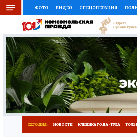
ФОТО
ВИДЕО
СПЕЦОПЕРАЦИЯ
ПОЛ
СОЦПОДДЕРЖКА
НАУКА
СПОРТ
КО
ВЫБОР ЭКСПЕРТОВ
ДОКТОР
ФИНАНС
КНИЖНАЯ ПОЛКА
ПРОГНОЗЫ НА СПОРТ
ПРЕСС-ЦЕНТР
НЕДВИЖИМОСТЬ
ТЕЛЕ
РАДИО КП
РЕКЛАМА
ТЕСТЫ
НОВОЕ 
СЕГОДНЯ:
НОВОСТИ
КЛИНИКА ГОДА - ТУЛА
ТОЛЬК