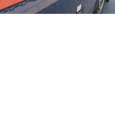
Обвиняемые в убийстве семьи в Суворовском районе заключены под
стражу.
Фото:
Алексей ФОКИН.
Следователь Суворовского межрайонного
следственного отдела СУ СК России по
Тульской области избрал меру пресечения
двум фигурантам уголовного дела о жестоком
нападении на семью в посёлке Ханино.
34-летнему мужчине предъявлено обвинение
по нескольким статьям Уголовного кодекса:
убийство двух лиц, в том числе малолетнего,
сопряжённое с разбоем, покушение на
убийство, а также разбой с причинением
тяжкого вреда здоровью. 41-летняя женщина
обвиняется в разбое, совершённом с