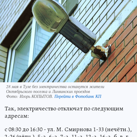
28 мая в Туле без электричества останутся жители
Октябрьского поселка и Лихвинских проездов
Фото:
Игорь КОПЫТОВ.
Перейти в Фотобанк КП
Так, электричество отключат по следующим
адресам:
с 08:30 до 16:30 - ул. М. Смирнова 1-33 (нечётн.),
2-26 (чётн.), 5-а, 6-а, 7-а, 11-а, 12-а, 16-а, б, в, г,