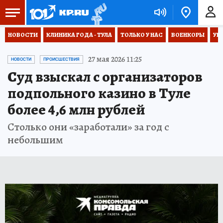
НОВОСТИ
КЛИНИКА ГОДА - ТУЛА
ТОЛЬКО У НАС
ВОЕНКОРЫ
УК
27 мая 2026 11:25
НОВОСТИ
ПРОИСШЕСТВИЯ
Суд взыскал с организаторов
подпольного казино в Туле
более 4,6 млн рублей
Столько они «заработали» за год с
небольшим