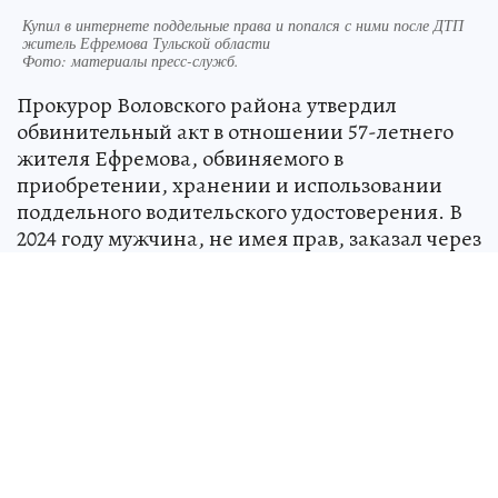
Купил в интернете поддельные права и попался с ними после ДТП
житель Ефремова Тульской области
Фото:
материалы пресс-служб.
Прокурор Воловского района утвердил
обвинительный акт в отношении 57-летнего
жителя Ефремова, обвиняемого в
приобретении, хранении и использовании
поддельного водительского удостоверения. В
2024 году мужчина, не имея прав, заказал через
интернет подделку на свое имя. В марте 2026
года на территории Воловского района он стал
участником ДТП и предъявил сотрудникам
ГИБДД это удостоверение. Инспектор выявил
признаки подделки.
Обвиняемый полностью признал вину.
Уголовное дело направлено в Богородицкий
межрайонный суд.