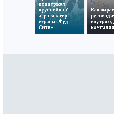
поддержал
крупнейший
Как вырас
агрокластер
руководи
страны «Фуд
внутри о
Сити»
компани