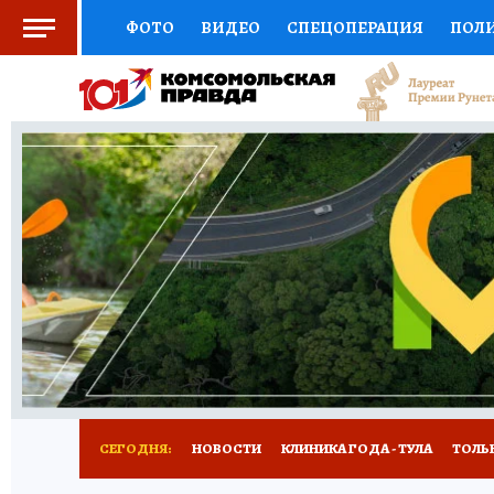
ФОТО
ВИДЕО
СПЕЦОПЕРАЦИЯ
ПОЛ
СОЦПОДДЕРЖКА
НАУКА
СПОРТ
КО
ВЫБОР ЭКСПЕРТОВ
ДОКТОР
ФИНАНС
КНИЖНАЯ ПОЛКА
ПРОГНОЗЫ НА СПОРТ
ПРЕСС-ЦЕНТР
НЕДВИЖИМОСТЬ
ТЕЛЕ
РАДИО КП
РЕКЛАМА
ТЕСТЫ
НОВОЕ 
СЕГОДНЯ:
НОВОСТИ
КЛИНИКА ГОДА - ТУЛА
ТОЛЬК