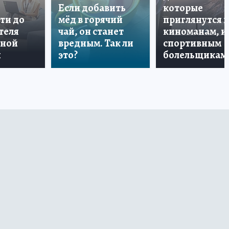
Если добавить
которые
ти до
мёд в горячий
приглянутся 
теля
чай, он станет
киноманам, и
дной
вредным. Так ли
спортивным
и
это?
болельщикам