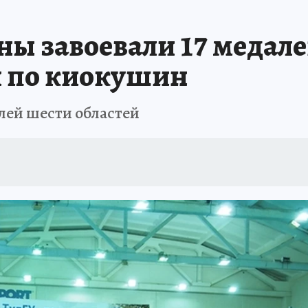
АФИША
ИСПЫТАНО НА СЕБЕ
ны завоевали 17 медале
и по киокушин
лей шести областей