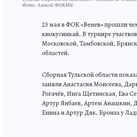
Фото:
Алексей ФОКИН.
23 мая в ФОК «Венев» прошли че
киокусинкай. В турнире участвов
Московской, Тамбовской, Брянск
областей.
Сборная Тульской области показ
заняли Анастасия Моисеева, Дар
Рогачёв, Инга Щетинская, Ева С
Артур Янбаев, Артем Анашкин, 
Енина и Артур Дяк. Бронза у Ла