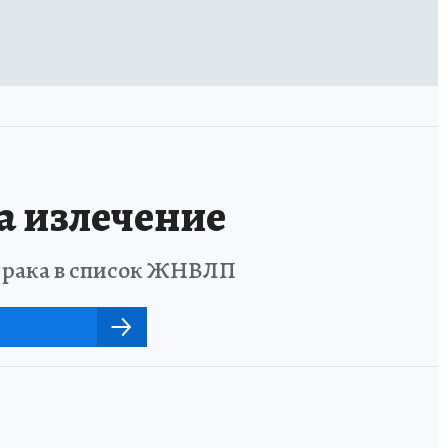
а излечение
о рака в список ЖНВЛП