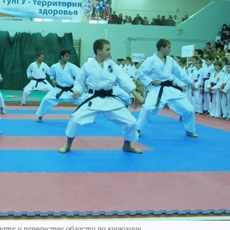
нате и первенстве области по киокушин