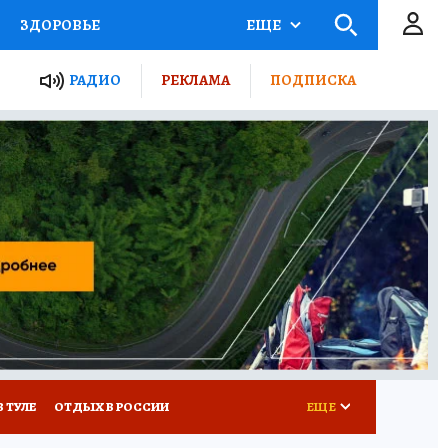
ЗДОРОВЬЕ
ЕЩЕ
ТЫ РОССИИ
РАДИО
РЕКЛАМА
ПОДПИСКА
КРЕТЫ
ПУТЕВОДИТЕЛЬ
 ЖЕЛЕЗА
ТУРИЗМ
Д ПОТРЕБИТЕЛЯ
ВСЕ О КП
В ТУЛЕ
ОТДЫХ В РОССИИ
ЕЩЕ