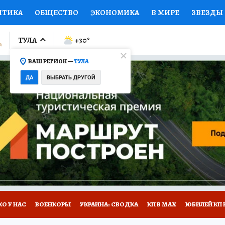
ИТИКА
ОБЩЕСТВО
ЭКОНОМИКА
В МИРЕ
ЗВЕЗДЫ
ЛУМНИСТЫ
ПРОИСШЕСТВИЯ
НАЦИОНАЛЬНЫЕ ПРОЕК
ТУЛА
+30
°
ВАШ РЕГИОН —
ТУЛА
Ы
ОТКРЫВАЕМ МИР
Я ЗНАЮ
СЕМЬЯ
ЖЕНСКИЕ СЕ
ДА
ВЫБРАТЬ ДРУГОЙ
ПРОМОКОДЫ
СЕРИАЛЫ
СПЕЦПРОЕКТЫ
ДЕФИЦИТ
ВИЗОР
КОЛЛЕКЦИИ
КОНКУРСЫ
РАБОТА У НАС
ГИ
НА САЙТЕ
О У НАС
ВОЕНКОРЫ
УКРАИНА: СВОДКА
КП В МАХ
ЮБИЛЕЙ КП 