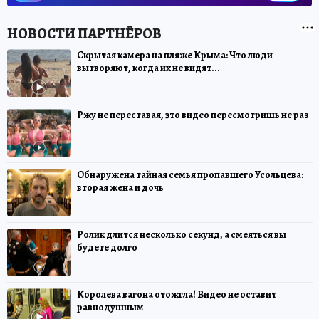
Скрытая камера на пляже Крыма: Что люди
вытворяют, когда их не видят...
Ржу не переставая, это видео пересмотришь не раз
Обнаружена тайная семья пропавшего Усольцева:
вторая жена и дочь
Ролик длится несколько секунд, а смеяться вы
будете долго
Королева вагона отожгла! Видео не оставит
равнодушным