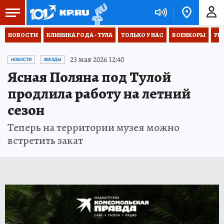
НОВОСТИ
КЛИНИКА ГОДА - ТУЛА
ТОЛЬКО У НАС
ВОЕНКОРЫ
УК
23 мая 2026 12:40
НОВОСТИ
ЗВЕЗДЫ
Ясная Поляна под Тулой
продлила работу на летний
сезон
Теперь на территории музея можно
встретить закат