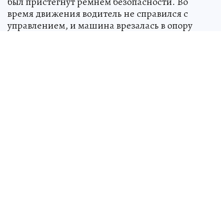
был пристегнут ремнем безопасности. Во
время движения водитель не справился с
управлением, и машина врезалась в опору
линии электропередачи. От полученных травм
пассажир скончался на месте происшествия.