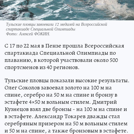
Тульские пловцы завоевали 12 медалей на Всероссийской
спартакиаде Специальной Олимпиады
Фото:
Алексей ФОКИН.
С 17 по 22 мая в Пензе прошла Всероссийская
спартакиада Специальной Олимпиады по
плаванию, в которой участвовали около 500
спортсменов из 40 регионов.
Тульские пловцы показали высокие результаты.
Олег Соколов завоевал золото на 100 м на
спине, серебро на 50 м на спине и бронзу в
эстафете 4×50 м вольным стилем. Дмитрий
Кузнецов взял две бронзы - на 100 м на спине и
в эстафете. Александр Токарев дважды стал
серебряным призером на 50 м вольным стилем
и 50 м на спине, а также бронзовым в эстафете.