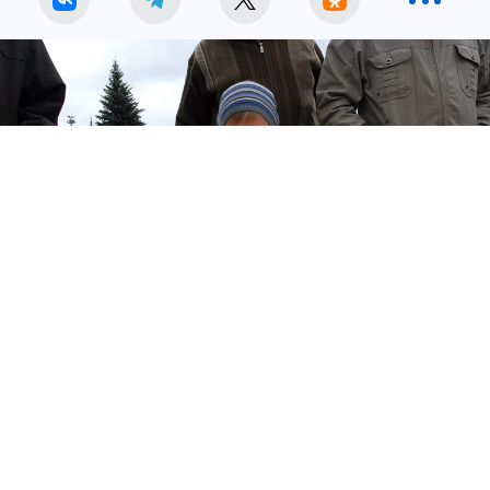
Шашист из Тульской области завоевал золото и два серебра на
этапе Кубка мира в Узбекистане
Фото:
Алексей ФОКИН.
В Ташкенте завершился второй этап Кубка
мира по шашкам. Турнир собрал более 75