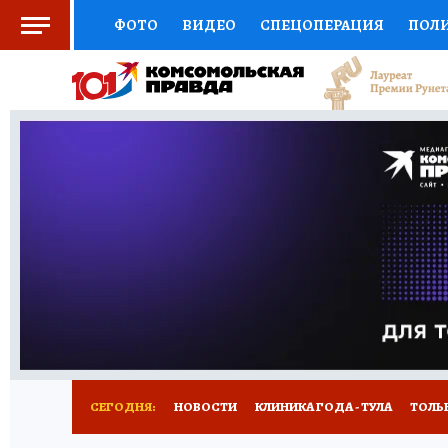
ФОТО
ВИДЕО
СПЕЦОПЕРАЦИЯ
ПОЛ
СОЦПОДДЕРЖКА
НАУКА
СПОРТ
КО
ВЫБОР ЭКСПЕРТОВ
ДОКТОР
ФИНАНС
КНИЖНАЯ ПОЛКА
ПРОГНОЗЫ НА СПОРТ
ПРЕСС-ЦЕНТР
НЕДВИЖИМОСТЬ
ТЕЛЕ
РАДИО КП
РЕКЛАМА
ТЕСТЫ
НОВОЕ 
СЕГОДНЯ:
НОВОСТИ
КЛИНИКА ГОДА - ТУЛА
ТОЛЬК