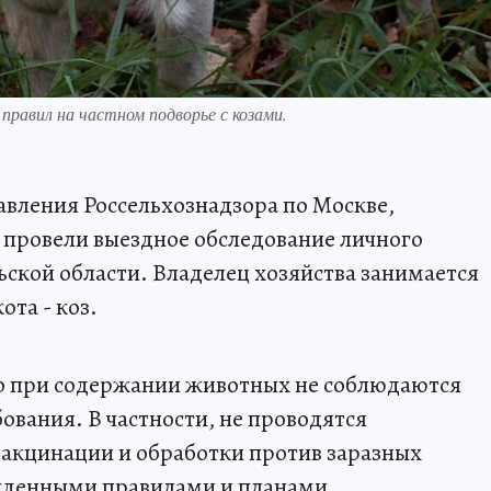
правил на частном подворье с козами.
авления Россельхознадзора по Москве,
 провели выездное обследование личного
ьской области. Владелец хозяйства занимается
ота - коз.
то при содержании животных не соблюдаются
ования. В частности, не проводятся
вакцинации и обработки против заразных
ржденными правилами и планами