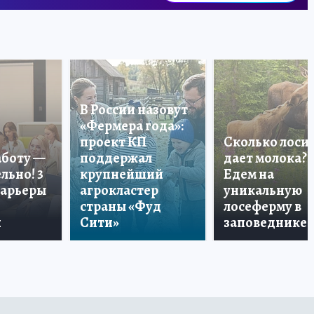
В России назовут
«Фермера года»:
проект КП
Сколько лоси
аботу —
поддержал
дает молока?
льно! 3
крупнейший
Едем на
карьеры
агрокластер
уникальную
страны «Фуд
лосеферму в
и
Сити»
заповеднике!