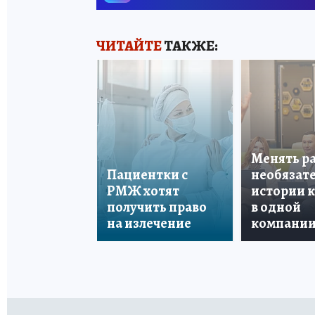
ЧИТАЙТЕ
ТАКЖЕ:
Менять р
Пациентки с
необязате
РМЖ хотят
истории 
получить право
в одной
на излечение
компани