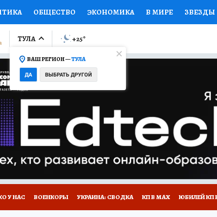
ИТИКА
ОБЩЕСТВО
ЭКОНОМИКА
В МИРЕ
ЗВЕЗДЫ
ЛУМНИСТЫ
ПРОИСШЕСТВИЯ
НАЦИОНАЛЬНЫЕ ПРОЕК
ТУЛА
+25
°
ВАШ РЕГИОН —
ТУЛА
Ы
ОТКРЫВАЕМ МИР
Я ЗНАЮ
СЕМЬЯ
ЖЕНСКИЕ СЕ
ДА
ВЫБРАТЬ ДРУГОЙ
ПРОМОКОДЫ
СЕРИАЛЫ
СПЕЦПРОЕКТЫ
ДЕФИЦИТ
ВИЗОР
КОЛЛЕКЦИИ
КОНКУРСЫ
РАБОТА У НАС
ГИ
НА САЙТЕ
О У НАС
ВОЕНКОРЫ
УКРАИНА: СВОДКА
КП В МАХ
ЮБИЛЕЙ КП 