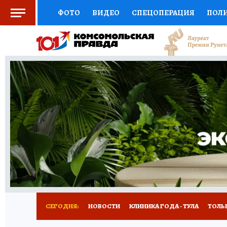
ФОТО
ВИДЕО
СПЕЦОПЕРАЦИЯ
ПОЛ
СОЦПОДДЕРЖКА
НАУКА
СПОРТ
КО
ВЫБОР ЭКСПЕРТОВ
ДОКТОР
ФИНАНС
КНИЖНАЯ ПОЛКА
ПРОГНОЗЫ НА СПОРТ
ПРЕСС-ЦЕНТР
НЕДВИЖИМОСТЬ
ТЕЛЕ
РАДИО КП
РЕКЛАМА
ТЕСТЫ
НОВОЕ 
СЕГОДНЯ:
НОВОСТИ
КЛИНИКА ГОДА - ТУЛА
ТОЛЬК