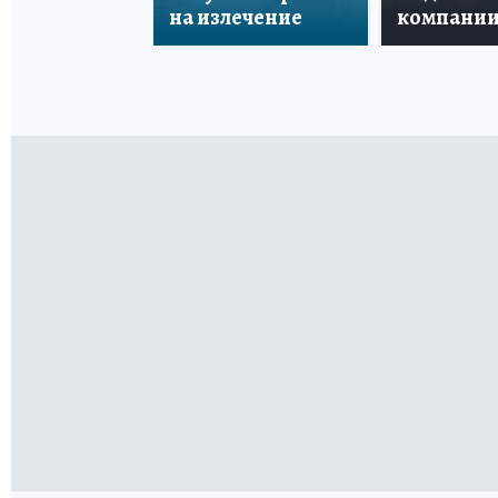
на излечение
компани