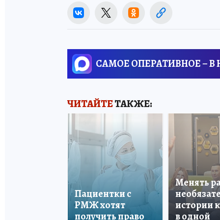
САМОЕ ОПЕРАТИВНОЕ – В
ЧИТАЙТЕ
ТАКЖЕ:
Менять р
Пациентки с
необязате
РМЖ хотят
истории 
получить право
в одной