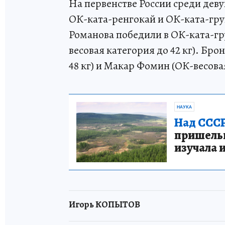
На первенстве России среди деву
ОК-ката-ренгокай и ОК-ката-гру
Романова победили в ОК-ката-гр
весовая категория до 42 кг). Бр
48 кг) и Макар Фомин (ОК-весовая,
НАУКА
Над СССР
пришельце
изучала 
Игорь КОПЫТОВ