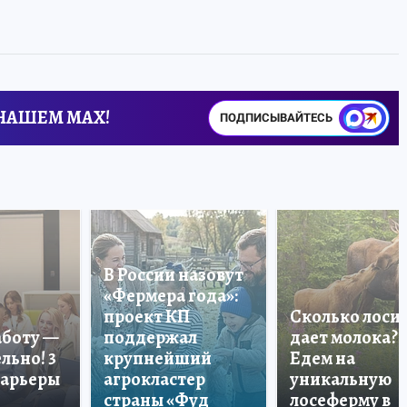
 НАШЕМ MAX!
ПОДПИСЫВАЙТЕСЬ
В России назовут
«Фермера года»:
проект КП
Сколько лоси
аботу —
поддержал
дает молока?
льно! 3
крупнейший
Едем на
карьеры
агрокластер
уникальную
страны «Фуд
лосеферму в