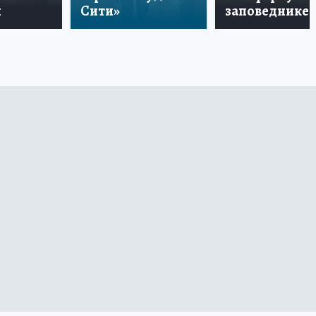
и
Сити»
заповеднике!