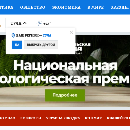
ИТИКА
ОБЩЕСТВО
ЭКОНОМИКА
В МИРЕ
ЗВЕЗДЫ
ЛУМНИСТЫ
ПРОИСШЕСТВИЯ
НАЦИОНАЛЬНЫЕ ПРОЕК
ТУЛА
+25
°
ВАШ РЕГИОН —
ТУЛА
Ы
ОТКРЫВАЕМ МИР
Я ЗНАЮ
СЕМЬЯ
ЖЕНСКИЕ СЕ
ДА
ВЫБРАТЬ ДРУГОЙ
ПРОМОКОДЫ
СЕРИАЛЫ
СПЕЦПРОЕКТЫ
ДЕФИЦИТ
ВИЗОР
КОЛЛЕКЦИИ
КОНКУРСЫ
РАБОТА У НАС
ГИ
НА САЙТЕ
О У НАС
ВОЕНКОРЫ
УКРАИНА: СВОДКА
КП В МАХ
ЮБИЛЕЙ КП 