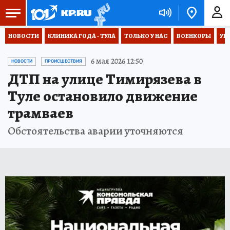
НОВОСТИ
КЛИНИКА ГОДА - ТУЛА
ТОЛЬКО У НАС
ВОЕНКОРЫ
УК
6 мая 2026 12:50
НОВОСТИ
ПРОИСШЕСТВИЯ
ДТП на улице Тимирязева в
Туле остановило движение
трамваев
Обстоятельства аварии уточняются