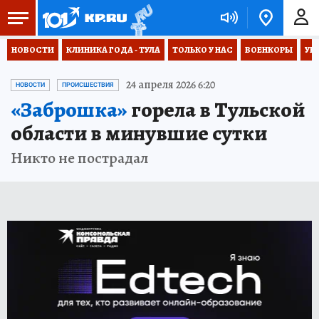
НОВОСТИ
КЛИНИКА ГОДА - ТУЛА
ТОЛЬКО У НАС
ВОЕНКОРЫ
УК
24 апреля 2026 6:20
НОВОСТИ
ПРОИСШЕСТВИЯ
«Заброшка»
горела в Тульской
области в минувшие сутки
Никто не пострадал