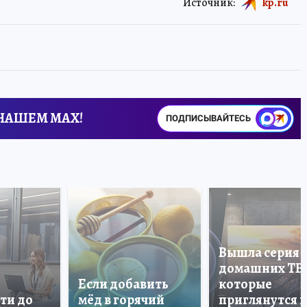
Источник:
kp.ru
 НАШЕМ MAX!
ПОДПИСЫВАЙТЕСЬ
Вышла серия
домашних ТВ
Если добавить
которые
ти до
мёд в горячий
приглянутся 