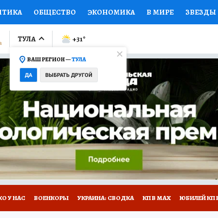
ИТИКА
ОБЩЕСТВО
ЭКОНОМИКА
В МИРЕ
ЗВЕЗДЫ
ЛУМНИСТЫ
ПРОИСШЕСТВИЯ
НАЦИОНАЛЬНЫЕ ПРОЕК
ТУЛА
+31
°
ВАШ РЕГИОН —
ТУЛА
Ы
ОТКРЫВАЕМ МИР
Я ЗНАЮ
СЕМЬЯ
ЖЕНСКИЕ СЕ
ДА
ВЫБРАТЬ ДРУГОЙ
ПРОМОКОДЫ
СЕРИАЛЫ
СПЕЦПРОЕКТЫ
ДЕФИЦИТ
ВИЗОР
КОЛЛЕКЦИИ
КОНКУРСЫ
РАБОТА У НАС
ГИ
НА САЙТЕ
О У НАС
ВОЕНКОРЫ
УКРАИНА: СВОДКА
КП В МАХ
ЮБИЛЕЙ КП 