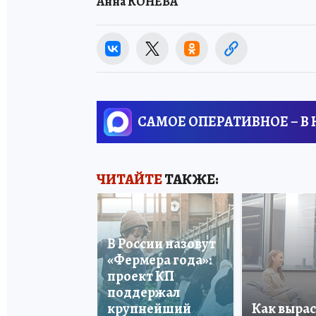
Анна КОНЕВА
САМОЕ ОПЕРАТИВНОЕ – В
ЧИТАЙТЕ
ТАКЖЕ:
В России назовут
«Фермера года»:
проект КП
поддержал
крупнейший
Как вырас