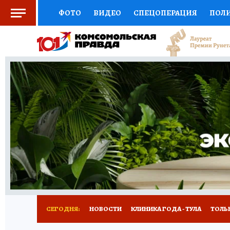
ФОТО
ВИДЕО
СПЕЦОПЕРАЦИЯ
ПОЛ
СОЦПОДДЕРЖКА
НАУКА
СПОРТ
КО
ВЫБОР ЭКСПЕРТОВ
ДОКТОР
ФИНАНС
КНИЖНАЯ ПОЛКА
ПРОГНОЗЫ НА СПОРТ
ПРЕСС-ЦЕНТР
НЕДВИЖИМОСТЬ
ТЕЛЕ
РАДИО КП
РЕКЛАМА
ТЕСТЫ
НОВОЕ 
СЕГОДНЯ:
НОВОСТИ
КЛИНИКА ГОДА - ТУЛА
ТОЛЬК