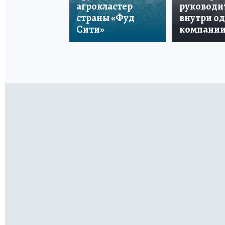
агрокластер
руководи
страны «Фуд
внутри о
Сити»
компани