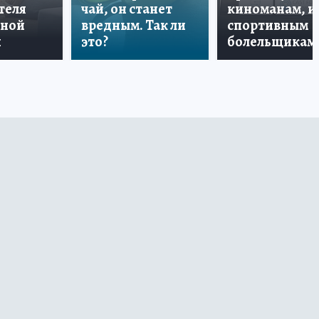
теля
чай, он станет
киноманам, и
дной
вредным. Так ли
спортивным
и
это?
болельщикам