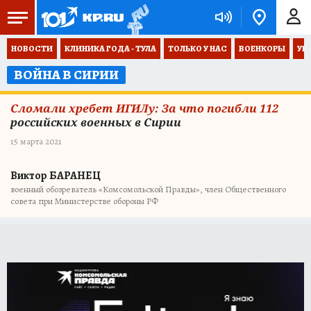
НОВОСТИ
КЛИНИКА ГОДА - ТУЛА
ТОЛЬКО У НАС
ВОЕНКОРЫ
УК
ВОЙНА В СИРИИ
Сломали хребет ИГИЛу: За что погибли 112
российских военных в Сирии
15 марта 2021
Виктор БАРАНЕЦ
военный обозреватель «Комсомольской Правды», член Общественного
совета при Министерстве обороны РФ