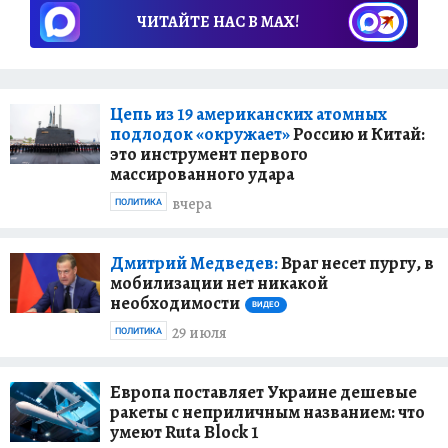
службу Родине в Вооруженных Силах СССР" III
ЧИТАЙТЕ НАС В МАХ!
степени и многими медалями. В «Комсомолке»
- с 1998 года. На радио «КП» веду передачу
«Военное ревю». «Военное ревю» - это
Цепь из 19 американских атомных
запредельно откровенный разговор с
подлодок «окружает»
Россию и Китай:
кадровыми военными и отставниками, а также
это инструмент первого
членами их семей об армии и ее проблемах, о
массированного удара
том, как идет реформа и что ее тормозит. Это
вчера
ПОЛИТИКА
наши честные ответы на самые острые и
жгучие вопросы служивого народа. Ревю - это
передача, в которой нет запрещенных тем.
Дмитрий Медведев:
Враг несет пургу, в
мобилизации нет никакой
Ревю - это своего рода «курилка», где люди
необходимости
говорят друг другу все, что думают.
ВИДЕО
29 июля
ПОЛИТИКА
Европа поставляет Украине дешевые
ракеты с неприличным названием: что
умеют Ruta Block 1