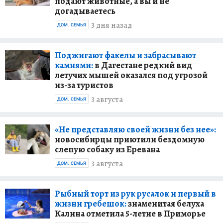
подают животные, а вы и не
догадываетесь
3 дня назад
ДОМ. СЕМЬЯ
Поджигают факелы и забрасывают
камнями:
в Дагестане редкий вид
летучих мышей оказался под угрозой
из-за туристов
3 августа
ДОМ. СЕМЬЯ
«Не представляю своей жизни без нее»:
новосибирцы приютили бездомную
слепую собаку из Еревана
3 августа
ДОМ. СЕМЬЯ
Рыбный торт из рук русалок и первый в
жизни гребешок:
знаменитая белуха
Калина отметила 5-летие в Приморье