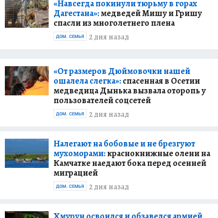
«Навсегда покинули тюрьму в горах
Дагестана»:
медведей Мишу и Гришу
спасли из многолетнего плена
2 дня назад
ДОМ. СЕМЬЯ
«От размеров Дюймовочки нашей
ошалела слегка»:
спасенная в Осетии
медведица Дынька вызвала оторопь у
пользователей соцсетей
2 дня назад
ДОМ. СЕМЬЯ
Налегают на бобовые и не брезгуют
мухоморами:
краснокнижные олени на
Камчатке наедают бока перед осенней
миграцией
2 дня назад
ДОМ. СЕМЬЯ
Хмурун освоился и обзавелся армией