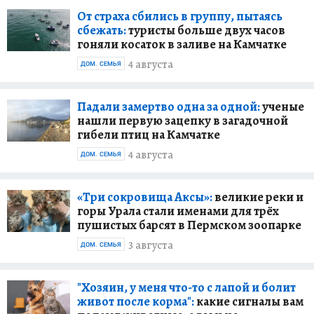
От страха сбились в группу, пытаясь
сбежать:
туристы больше двух часов
гоняли косаток в заливе на Камчатке
4 августа
ДОМ. СЕМЬЯ
Падали замертво одна за одной:
ученые
нашли первую зацепку в загадочной
гибели птиц на Камчатке
4 августа
ДОМ. СЕМЬЯ
«Три сокровища Аксы»:
великие реки и
горы Урала стали именами для трёх
пушистых барсят в Пермском зоопарке
3 августа
ДОМ. СЕМЬЯ
"Хозяин, у меня что-то с лапой и болит
живот после корма":
какие сигналы вам