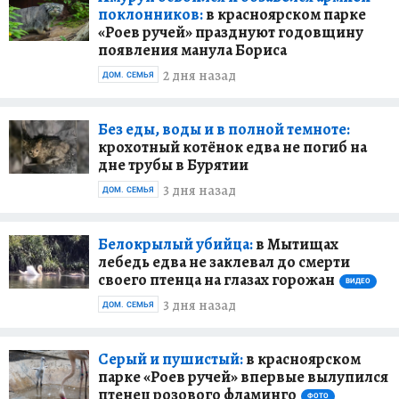
поклонников:
в красноярском парке
«Роев ручей» празднуют годовщину
появления манула Бориса
2 дня назад
ДОМ. СЕМЬЯ
Без еды, воды и в полной темноте:
крохотный котёнок едва не погиб на
дне трубы в Бурятии
3 дня назад
ДОМ. СЕМЬЯ
Белокрылый убийца:
в Мытищах
лебедь едва не заклевал до смерти
своего птенца на глазах горожан
ВИДЕО
3 дня назад
ДОМ. СЕМЬЯ
Серый и пушистый:
в красноярском
парке «Роев ручей» впервые вылупился
птенец розового фламинго
ФОТО