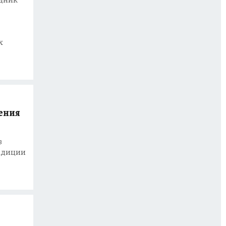
х
ения
в
радиции