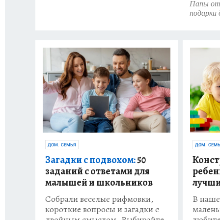
Папы отд
подарки 
ДОМ. СЕМЬЯ
ДОМ. СЕМ
Загадки с подвохом:
50
Конст
заданий с ответами для
ребен
малышей и школьников
лучши
Собрали веселые рифмовки,
В наше
короткие вопросы и загадки с
малень
двойным смыслом. Выбирайте
любите