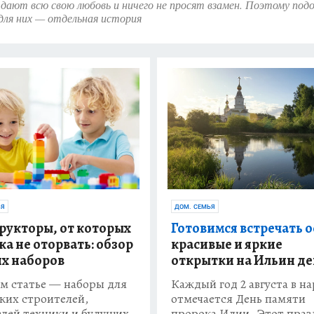
ают всю свою любовь и ничего не просят взамен. Поэтому под
для них — отдельная история
ЬЯ
ДОМ. СЕМЬЯ
рукторы, от которых
Готовимся встречать о
ка не оторвать: обзор
красивые и яркие
х наборов
открытки на Ильин де
м статье — наборы для
Каждый год 2 августа в н
ких строителей,
отмечается День памяти
лей техники и будущих
пророка Илии. Этот праз