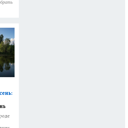
обрать
сень:
нь
ароде
дник