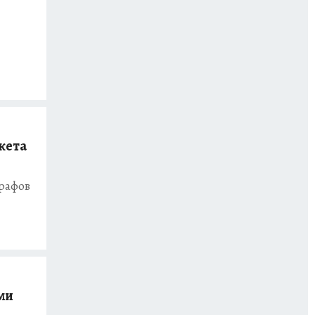
кета
графов
ми