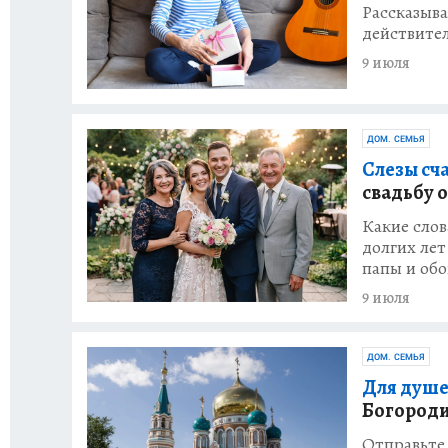
Рассказыва
действител
9 июля
ДОМ. СЕМЬЯ
Слезы сча
свадьбу 
Какие слов
долгих лет
папы и об
9 июля
ДОМ. СЕМЬЯ
Для душе
Богород
Отправьте