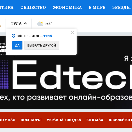
ИТИКА
ОБЩЕСТВО
ЭКОНОМИКА
В МИРЕ
ЗВЕЗДЫ
ЛУМНИСТЫ
ПРОИСШЕСТВИЯ
НАЦИОНАЛЬНЫЕ ПРОЕК
ТУЛА
+26
°
ВАШ РЕГИОН —
ТУЛА
Ы
ОТКРЫВАЕМ МИР
Я ЗНАЮ
СЕМЬЯ
ЖЕНСКИЕ СЕ
ДА
ВЫБРАТЬ ДРУГОЙ
ПРОМОКОДЫ
СЕРИАЛЫ
СПЕЦПРОЕКТЫ
ДЕФИЦИТ
ВИЗОР
КОЛЛЕКЦИИ
КОНКУРСЫ
РАБОТА У НАС
ГИ
НА САЙТЕ
О У НАС
ВОЕНКОРЫ
УКРАИНА: СВОДКА
КП В МАХ
ЮБИЛЕЙ КП 