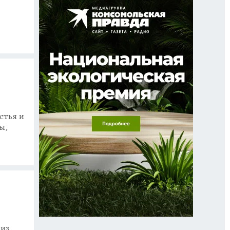
стья и
ы,
 из