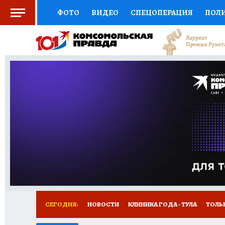
ФОТО
ВИДЕО
СПЕЦОПЕРАЦИЯ
ПОЛ
СОЦПОДДЕРЖКА
НАУКА
СПОРТ
КО
ВЫБОР ЭКСПЕРТОВ
ДОКТОР
ФИНАНС
КНИЖНАЯ ПОЛКА
ПРОГНОЗЫ НА СПОРТ
ПРЕСС-ЦЕНТР
НЕДВИЖИМОСТЬ
ТЕЛЕ
РАДИО КП
РЕКЛАМА
ТЕСТЫ
НОВОЕ 
СЕГОДНЯ:
НОВОСТИ
КЛИНИКА ГОДА - ТУЛА
ТОЛЬК