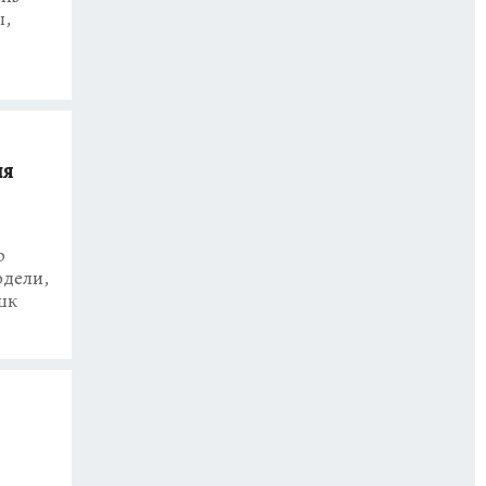
ы,
ля
р
одели,
шк