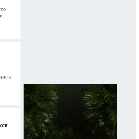
кто
 и
ние к
хся