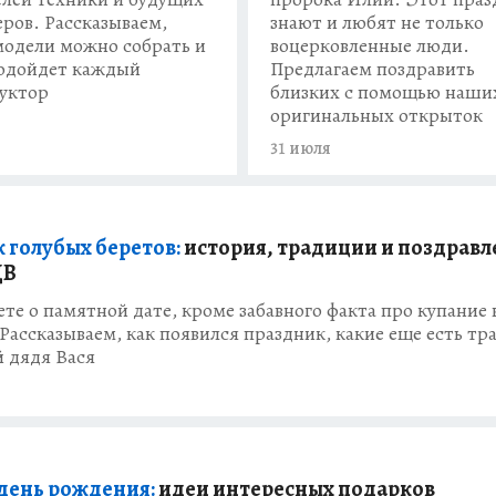
ров. Рассказываем,
знают и любят не только
модели можно собрать и
воцерковленные люди.
одойдет каждый
Предлагаем поздравить
уктор
близких с помощью наши
оригинальных открыток
31 июля
 голубых беретов:
история, традиции и поздравл
ДВ
ете о памятной дате, кроме забавного факта про купание 
Рассказываем, как появился праздник, какие еще есть т
й дядя Вася
 день рождения:
идеи интересных подарков