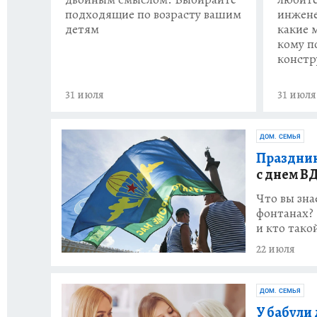
подходящие по возрасту вашим
инжене
детям
какие 
кому п
констр
31 июля
31 июля
ДОМ. СЕМЬЯ
Праздник
с днем В
Что вы зна
фонтанах? 
и кто тако
22 июля
ДОМ. СЕМЬЯ
У бабули