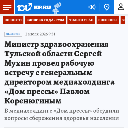
НОВОСТИ
КЛИНИКА ГОДА - ТУЛА
ТОЛЬКО У НАС
ВОЕНКОРЫ
УК
1 июля 2026 9:31
ОБЩЕСТВО
Министр здравоохранения
Тульской области Сергей
Мухин провел рабочую
встречу с генеральным
директором медиахолдинга
«Дом прессы» Павлом
Коренюгиным
В медиахолдинге «Дом прессы» обсудили
вопросы сбережения здоровья населения