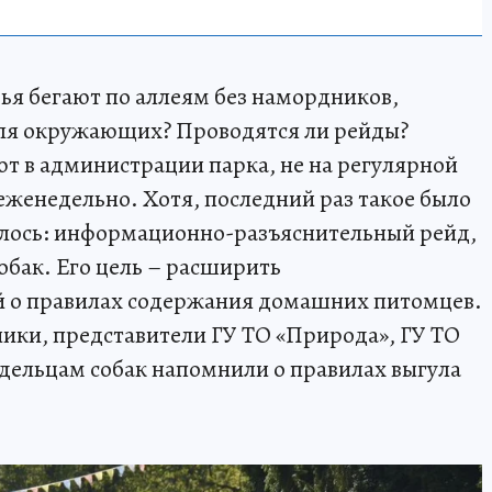
зья бегают по аллеям без намордников,
для окружающих? Проводятся ли рейды?
ют в администрации парка, не на регулярной
еженедельно. Хотя, последний раз такое было
алось: информационно-разъяснительный рейд,
бак. Его цель – расширить
 о правилах содержания домашних питомцев.
ники, представители ГУ ТО «Природа», ГУ ТО
адельцам собак напомнили о правилах выгула