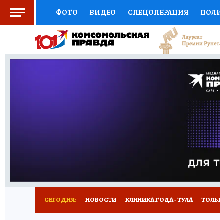
ФОТО
ВИДЕО
СПЕЦОПЕРАЦИЯ
ПОЛ
СОЦПОДДЕРЖКА
НАУКА
СПОРТ
КО
ВЫБОР ЭКСПЕРТОВ
ДОКТОР
ФИНАНС
КНИЖНАЯ ПОЛКА
ПРОГНОЗЫ НА СПОРТ
ПРЕСС-ЦЕНТР
НЕДВИЖИМОСТЬ
ТЕЛЕ
РАДИО КП
РЕКЛАМА
ТЕСТЫ
НОВОЕ 
СЕГОДНЯ:
НОВОСТИ
КЛИНИКА ГОДА - ТУЛА
ТОЛЬК