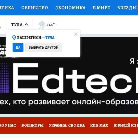
ИТИКА
ОБЩЕСТВО
ЭКОНОМИКА
В МИРЕ
ЗВЕЗДЫ
ЛУМНИСТЫ
ПРОИСШЕСТВИЯ
НАЦИОНАЛЬНЫЕ ПРОЕК
ТУЛА
+24
°
ВАШ РЕГИОН —
ТУЛА
Ы
ОТКРЫВАЕМ МИР
Я ЗНАЮ
СЕМЬЯ
ЖЕНСКИЕ СЕ
ДА
ВЫБРАТЬ ДРУГОЙ
ПРОМОКОДЫ
СЕРИАЛЫ
СПЕЦПРОЕКТЫ
ДЕФИЦИТ
ВИЗОР
КОЛЛЕКЦИИ
КОНКУРСЫ
РАБОТА У НАС
ГИ
НА САЙТЕ
О У НАС
ВОЕНКОРЫ
УКРАИНА: СВОДКА
КП В МАХ
ЮБИЛЕЙ КП 