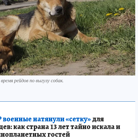
ремя рейдов по выгулу собак.
 военные натянули «сетку»
для
в: как страна 13 лет тайно искала и
инопланетных гостей