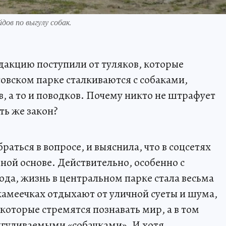
ов по выгулу собак.
дакцию поступили от туляков, которые
совском парке сталкиваются с собаками,
 а то и поводков. Почему никто не штрафует
ть же закон?
аться в вопросе, и выяснила, что в соцсетях
ной основе. Действительно, особенно с
ода, жизнь в центральном парке стала весьма
камеечках отдыхают от уличной суеты и шума,
которые стремятся познавать мир, а в том
ыгуливаемыми «собачками». И хотя,