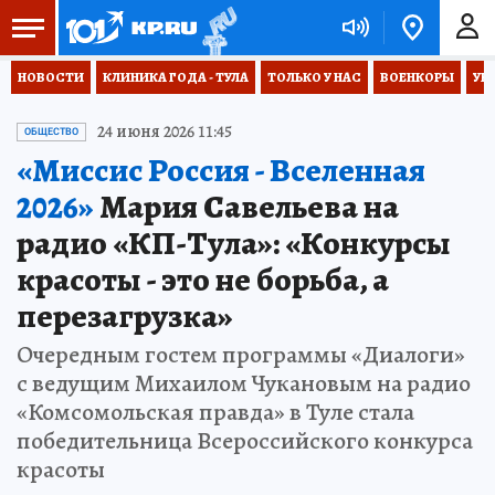
НОВОСТИ
КЛИНИКА ГОДА - ТУЛА
ТОЛЬКО У НАС
ВОЕНКОРЫ
УК
24 июня 2026 11:45
ОБЩЕСТВО
«Миссис Россия - Вселенная
2026»
Мария Савельева на
радио «КП-Тула»: «Конкурсы
красоты - это не борьба, а
перезагрузка»
Очередным гостем программы «Диалоги»
с ведущим Михаилом Чукановым на радио
«Комсомольская правда» в Туле стала
победительница Всероссийского конкурса
красоты