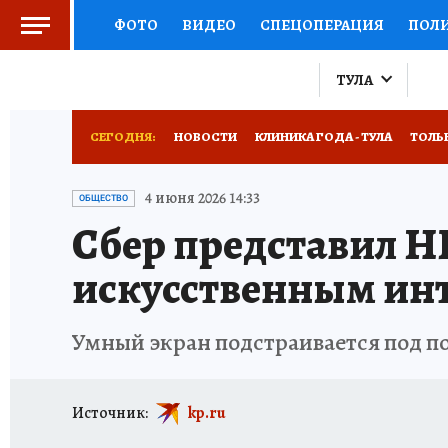
ФОТО
ВИДЕО
СПЕЦОПЕРАЦИЯ
ПОЛ
СОЦПОДДЕРЖКА
НАУКА
СПОРТ
КО
ТУЛА
ВЫБОР ЭКСПЕРТОВ
ДОКТОР
ФИНАНС
СЕГОДНЯ:
НОВОСТИ
КЛИНИКА ГОДА - ТУЛА
ТОЛЬК
КНИЖНАЯ ПОЛКА
ПРОГНОЗЫ НА СПОРТ
ПРОИСШЕСТВИЯ
АФИША
ИСПЫТАНО Н
4 июня 2026 14:33
ОБЩЕСТВО
Сбер представил Н
ПРЕСС-ЦЕНТР
НЕДВИЖИМОСТЬ
ТЕЛЕ
искусственным ин
РАДИО КП
РЕКЛАМА
ТЕСТЫ
НОВОЕ 
Умный экран подстраивается под п
Источник:
kp.ru