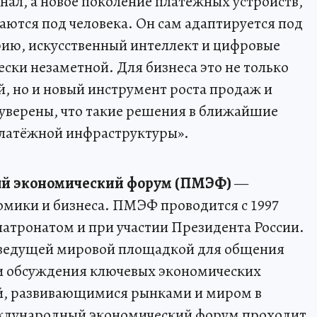
нал, а новое поколение платёжных устройств,
аются под человека. Он сам адаптируется под
рию, искусственный интеллект и цифровые
ески незаметной. Для бизнеса это не только
, но и новый инструмент роста продаж и
 уверены, что такие решения в ближайшие
платёжной инфраструктуры».
й экономический форум (ПМЭФ)
—
омики и бизнеса. ПМЭФ проводится с 1997
д патронатом и при участии Президента России.
 ведущей мировой площадкой для общения
 и обсуждения ключевых экономических
ей, развивающимися рынками и миром в
ждународный экономический форум проходит