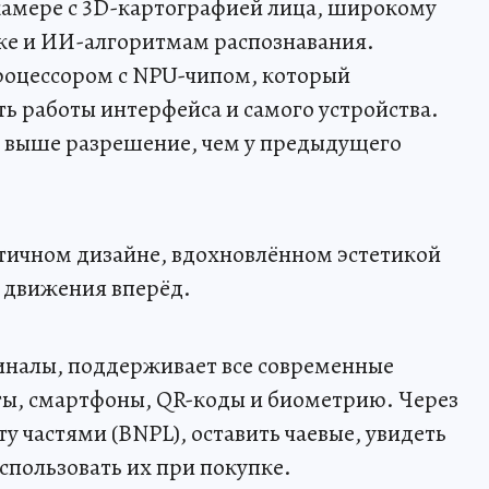
камере с 3D-картографией лица, широкому
тке и ИИ-алгоритмам распознавания.
оцессором с NPU-чипом, который
ть работы интерфейса и самого устройства.
% выше разрешение, чем у предыдущего
тичном дизайне, вдохновлённом эстетикой
 движения вперёд.
иналы, поддерживает все современные
ты, смартфоны, QR-коды и биометрию. Через
 частями (BNPL), оставить чаевые, увидеть
использовать их при покупке.