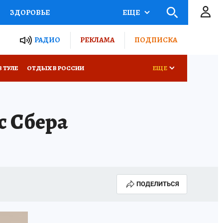
ЗДОРОВЬЕ
ЕЩЕ
ТЫ РОССИИ
РАДИО
РЕКЛАМА
ПОДПИСКА
КРЕТЫ
ПУТЕВОДИТЕЛЬ
В ТУЛЕ
ОТДЫХ В РОССИИ
ЕЩЕ
 ЖЕЛЕЗА
ТУРИЗМ
с Сбера
Д ПОТРЕБИТЕЛЯ
ВСЕ О КП
ПОДЕЛИТЬСЯ