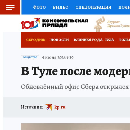
ФОТО
ВИДЕО
СПЕЦОПЕРАЦИЯ
ПОЛ
СОЦПОДДЕРЖКА
НАУКА
СПОРТ
КО
ВЫБОР ЭКСПЕРТОВ
ДОКТОР
ФИНАНС
СЕГОДНЯ:
НОВОСТИ
КЛИНИКА ГОДА - ТУЛА
ТОЛЬК
КНИЖНАЯ ПОЛКА
ПРОГНОЗЫ НА СПОРТ
ЗАПОВЕДНАЯ РОССИЯ
ПРОИСШЕСТВИЯ
4 июня 2026 9:30
ОБЩЕСТВО
В Туле после моде
ПРЕСС-ЦЕНТР
НЕДВИЖИМОСТЬ
ТЕЛЕ
РАДИО КП
РЕКЛАМА
ТЕСТЫ
НОВОЕ 
Обновлённый офис Сбера открылся в
Источник:
kp.ru