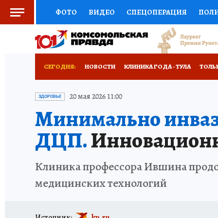
ФОТО
ВИДЕО
СПЕЦОПЕРАЦИЯ
ПОЛ
СОЦПОДДЕРЖКА
НАУКА
СПОРТ
КО
ВЫБОР ЭКСПЕРТОВ
ДОКТОР
ФИНАНС
СЕГОДНЯ:
НОВОСТИ
КЛИНИКА ГОДА - ТУЛА
ТОЛЬК
КНИЖНАЯ ПОЛКА
ПРОГНОЗЫ НА СПОРТ
ЗАПОВЕДНАЯ РОССИЯ
ПРОИСШЕСТВИЯ
20 мая 2026 11:00
ЗДОРОВЬЕ
Минимально инваз
ПРЕСС-ЦЕНТР
НЕДВИЖИМОСТЬ
ТЕЛЕ
ДЦП.
Инновационн
РАДИО КП
РЕКЛАМА
ТЕСТЫ
НОВОЕ 
Клиника профессора Ившина продо
медицинских технологий
Источник:
kp.ru