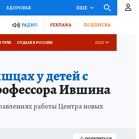
ЗДОРОВЬЕ
ЕЩЕ
ТЫ РОССИИ
РАДИО
РЕКЛАМА
ПОДПИСКА
КРЕТЫ
ПУТЕВОДИТЕЛЬ
В ТУЛЕ
ОТДЫХ В РОССИИ
ЕЩЕ
 ЖЕЛЕЗА
ТУРИЗМ
цах у детей с
Д ПОТРЕБИТЕЛЯ
ВСЕ О КП
рофессора Ившина
равлениях работы Центра новых
ПОДЕЛИТЬСЯ