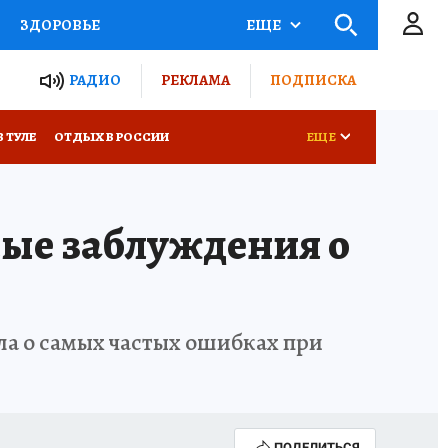
ЗДОРОВЬЕ
ЕЩЕ
ТЫ РОССИИ
РАДИО
РЕКЛАМА
ПОДПИСКА
КРЕТЫ
ПУТЕВОДИТЕЛЬ
В ТУЛЕ
ОТДЫХ В РОССИИ
ЕЩЕ
 ЖЕЛЕЗА
ТУРИЗМ
ые заблуждения о
Д ПОТРЕБИТЕЛЯ
ВСЕ О КП
ла о самых частых ошибках при
ПОДЕЛИТЬСЯ