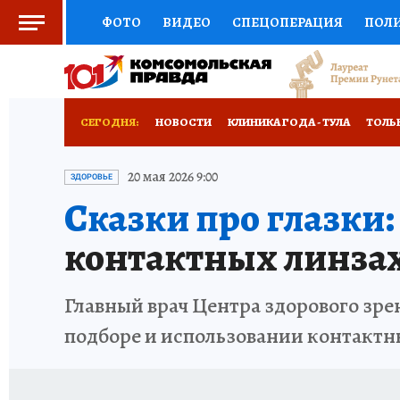
ФОТО
ВИДЕО
СПЕЦОПЕРАЦИЯ
ПОЛ
СОЦПОДДЕРЖКА
НАУКА
СПОРТ
КО
ВЫБОР ЭКСПЕРТОВ
ДОКТОР
ФИНАНС
СЕГОДНЯ:
НОВОСТИ
КЛИНИКА ГОДА - ТУЛА
ТОЛЬК
КНИЖНАЯ ПОЛКА
ПРОГНОЗЫ НА СПОРТ
ЗАПОВЕДНАЯ РОССИЯ
ПРОИСШЕСТВИЯ
20 мая 2026 9:00
ЗДОРОВЬЕ
Сказки про глазки:
ПРЕСС-ЦЕНТР
НЕДВИЖИМОСТЬ
ТЕЛЕ
контактных линза
РАДИО КП
РЕКЛАМА
ТЕСТЫ
НОВОЕ 
Главный врач Центра здорового зре
подборе и использовании контактн